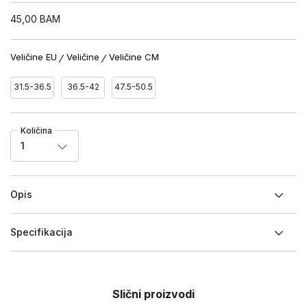
45,00
BAM
Veličine EU
Veličine
Veličine CM
31.5-36.5
36.5-42
47.5-50.5
Količina
1
Opis
Specifikacija
Slični proizvodi