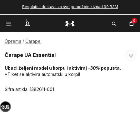
Besplatna dostava za sve porudžbine iznad 99 BAM
0
Oprema
Čarape
Čarape UA Essential
Ubaci željeni model u korpu i aktiviraj
–30%
popusta.
*Tiket se aktivira automatski u korpi!
Šifra artikla:
1382611-001