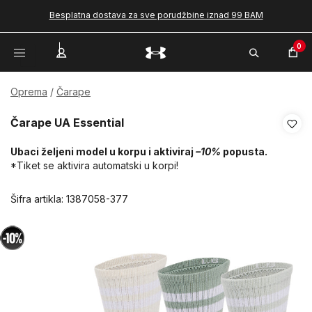
Besplatna dostava za sve porudžbine iznad 99 BAM
0
Oprema
Čarape
Čarape UA Essential
Ubaci željeni model u korpu i aktiviraj
–10%
popusta.
*Tiket se aktivira automatski u korpi!
Šifra artikla:
1387058-377