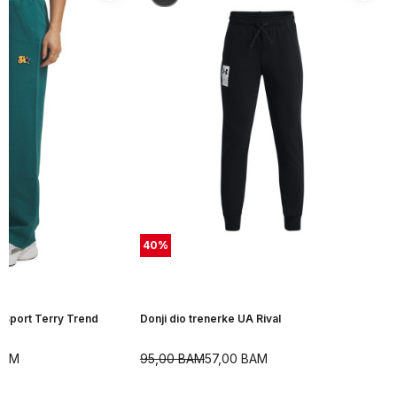
40
%
A Sport Terry Trend
Donji dio trenerke UA Rival
BAM
95,00
BAM
57,00
BAM