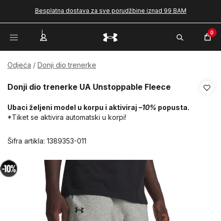
Besplatna dostava za sve porudžbine iznad 99 BAM
0
Odjeća
Donji dio trenerke
Donji dio trenerke UA Unstoppable Fleece
Ubaci željeni model u korpu i aktiviraj
–10%
popusta.
*Tiket se aktivira automatski u korpi!
Šifra artikla:
1389353-011