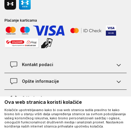
Plaćanje karticama
Kontakt podaci
Kontakt
Opšte informacije
Lokacije
Pravila KVANTUM PLUS programa
O Under Armour-u
Ova web stranica koristi kolačiće
Provjera statusa porudžbine
Kolačiće upotrebljavamo kako bi ova web stranica radila pravilno te kako
O nama - priča o UA
Najčešća pitanja
UA Social
bismo bili u stanju vršiti dalja unapređenja stranice sa svrhom poboljšavanja
vašeg korisničkog iskustva, kako bismo personalizovali sadržaj i oglase,
Saznajte više o UA
Kako kupiti
omogućili funkcionalnost društvenih medija i analizirali promet. Nastavkom
korištenja naših internet stranica prihvatate upotrebu kolačića.
Facebook
Karijera
Načini plaćanja