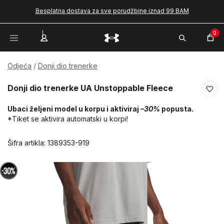
Besplatna dostava za sve porudžbine iznad 99 BAM
0
Odjeća
Donji dio trenerke
Donji dio trenerke UA Unstoppable Fleece
Ubaci željeni model u korpu i aktiviraj
–30%
popusta.
*Tiket se aktivira automatski u korpi!
Šifra artikla:
1389353-919