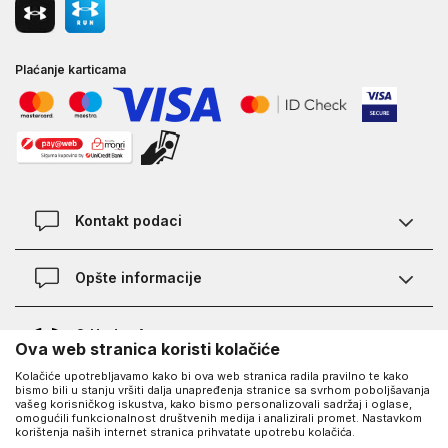
Plaćanje karticama
Kontakt podaci
Kontakt
Opšte informacije
Lokacije
Pravila KVANTUM PLUS programa
O Under Armour-u
Ova web stranica koristi kolačiće
Provjera statusa porudžbine
Kolačiće upotrebljavamo kako bi ova web stranica radila pravilno te kako
O nama - priča o UA
Najčešća pitanja
UA Social
bismo bili u stanju vršiti dalja unapređenja stranice sa svrhom poboljšavanja
vašeg korisničkog iskustva, kako bismo personalizovali sadržaj i oglase,
Saznajte više o UA
Kako kupiti
omogućili funkcionalnost društvenih medija i analizirali promet. Nastavkom
korištenja naših internet stranica prihvatate upotrebu kolačića.
Facebook
Karijera
Načini plaćanja