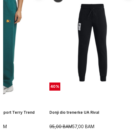
40
%
A Sport Terry Trend
Donji dio trenerke UA Rival
BAM
95,00
BAM
57,00
BAM