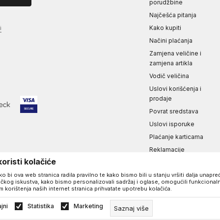
porudžbine
Najčešća pitanja
Kako kupiti
i
Načini plaćanja
Zamjena veličine i
zamjena artikla
Vodič veličina
Uslovi korišćenja i
prodaje
Povrat sredstava
Uslovi isporuke
Plaćanje karticama
Reklamacije
oristi kolačiće
Izjava o privatnosti i
sigurnosti podataka
 bi ova web stranica radila pravilno te kako bismo bili u stanju vršiti dalja unapr
čkog iskustva, kako bismo personalizovali sadržaj i oglase, omogućili funkcionaln
m korištenja naših internet stranica prihvatate upotrebu kolačića.
a zadržana.
jni
Statistika
Marketing
Saznaj više