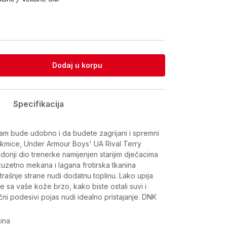
Dodaj u korpu
Specifikacija
vam bude udobno i da budete zagrijani i spremni
takmice, Under Armour Boys' UA Rival Terry
 donji dio trenerke namijenjen starijim dječacima
 Izuzetno mekana i lagana frotirska tkanina
rašnje strane nudi dodatnu toplinu. Lako upija
je sa vaše kože brzo, kako biste ostali suvi i
ični podesivi pojas nudi idealno pristajanje. DNK
nina