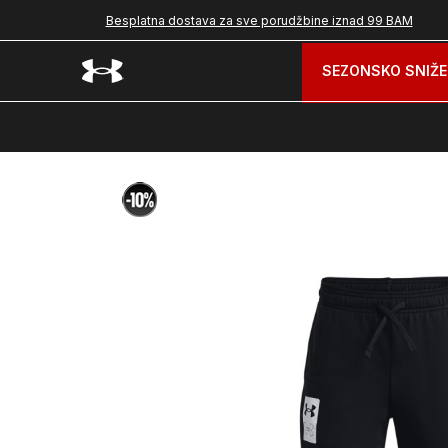
Besplatna dostava za sve porudžbine iznad 99 BAM
SEZONSKO SNIŽE