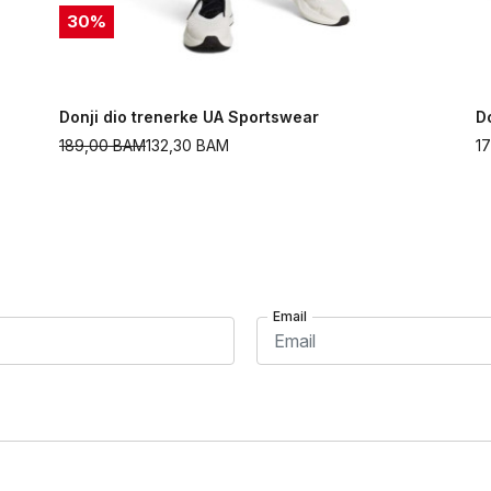
30
%
Donji dio trenerke UA Sportswear
D
189,00
BAM
132,30
BAM
1
Email