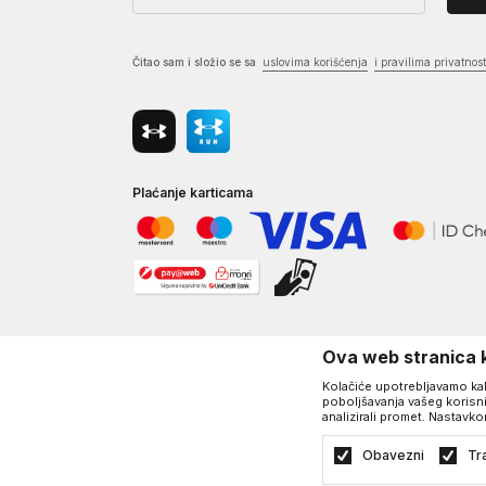
Čitao sam i složio se sa
uslovima korišćenja
i pravilima privatnost
Plaćanje karticama
Ova web stranica k
Kolačiće upotrebljavamo kako
poboljšavanja vašeg korisni
analizirali promet. Nastavko
©2026
https://www.underarmour.ba/
, Izrada
NB SOFT
. Sva prav
Politika privatnosti
Uslovi korišćenja
Obavezni
Tra