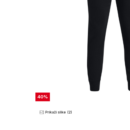
40
%
Prikaži slike
(2)