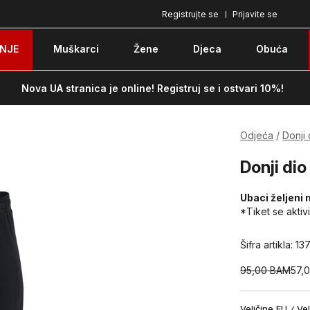
Registrujte se
Prijavite se
Plaćanje karticom ili pouzećem
Po
NJE
Muškarci
Žene
Djeca
Obuća
Nova UA stranica je online! Registruj se i ostvari 10%!
Odjeća
Donji 
Donji dio
Ubaci željeni 
*Tiket se aktiv
Šifra artikla:
13
95,00
BAM
57,
Veličine EU
Vel