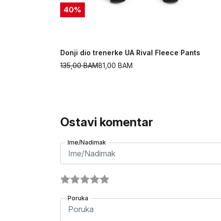
40
%
rend
Donji dio trenerke UA Rival Fleece Pants
135,00
BAM
81,00
BAM
Ostavi komentar
Ime/Nadimak
Poruka