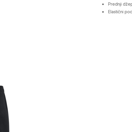
Prednji dže
Elastični po
Karakteristika
Kategorija
Pol
Namjena
Uzrast