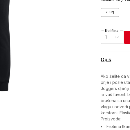
7-8g.
Količina
1
Opis
Ako želite da 
prije i posle u
Joggers dječiji
je vaš favorit.
brušena sa unut
vlagu i odvodi 
komforni. Elast
Proizvoda:
Frotirna tka