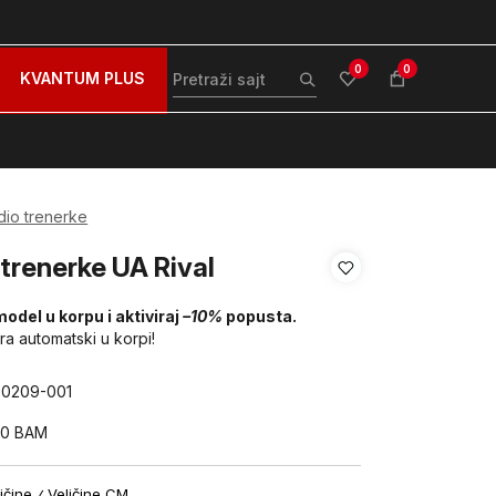
zovite nas na: 051/490-130
Besplatna dostava za sve po
0
0
KVANTUM PLUS
dio trenerke
 trenerke UA Rival
model u korpu i aktiviraj
–10%
popusta.
ira automatski u korpi!
70209-001
00
BAM
ičine
Veličine CM