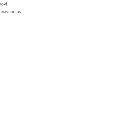
povi
desivi pojas
Vrijednost
Donji dio trenerke
Dječaci
Trening
Tinejdžeri