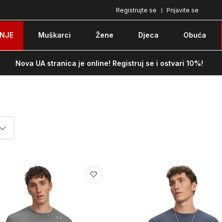
Registrujte se
Prijavite se
Plaćanje karticom ili pouzećem
Po
NJE
Muškarci
Žene
Djeca
Obuća
Nova UA stranica je online! Registruj se i ostvari 10%!