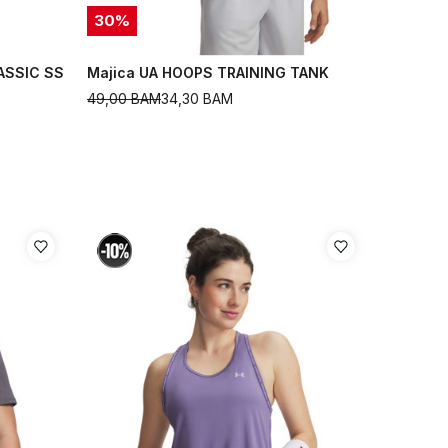
30
%
ASSIC SS
Majica UA HOOPS TRAINING TANK
49,00
BAM
34,30
BAM