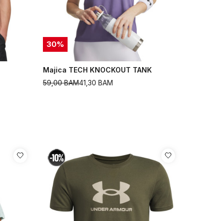
30
%
Majica TECH KNOCKOUT TANK
59,00
BAM
41,30
BAM