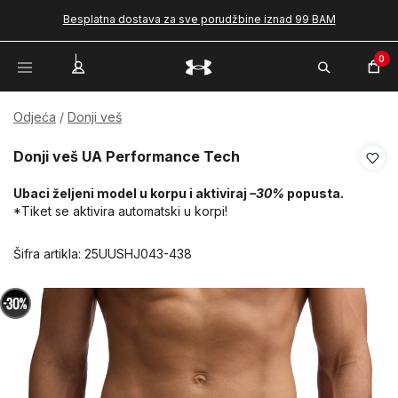
Besplatna dostava za sve porudžbine iznad 99 BAM
0
Odjeća
Donji veš
Donji veš UA Performance Tech
Ubaci željeni model u korpu i aktiviraj
–30%
popusta.
*Tiket se aktivira automatski u korpi!
Šifra artikla:
25UUSHJ043-438