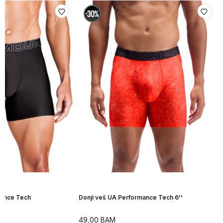
mance Tech
Donji veš UA Performance Tech 6''
49,00
BAM