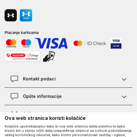
Plaćanje karticama
Kontakt podaci
Kontakt
Opšte informacije
Lokacije
Pravila KVANTUM PLUS programa
O Under Armour-u
Ova web stranica koristi kolačiće
Provjera statusa porudžbine
Kolačiće upotrebljavamo kako bi ova web stranica radila pravilno te kako
O nama - priča o UA
Najčešća pitanja
UA Social
bismo bili u stanju vršiti dalja unapređenja stranice sa svrhom poboljšavanja
vašeg korisničkog iskustva, kako bismo personalizovali sadržaj i oglase,
Saznajte više o UA