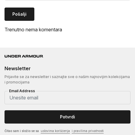
Pošalji
Trenutno nema komentara
Newsletter
Prijavite se za newsletter i saznajte sve o našim najnovijim kolekcijama
i promocijama
Email Address
Potvrdi
Čitao sam i složio se sa
uslovima korišćenja
i pravilima privatnosti