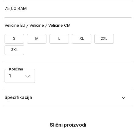
75,00
BAM
Veličine EU
Veličine
Veličine CM
S
M
L
XL
2XL
3XL
Količina
1
Specifikacija
Slični proizvodi