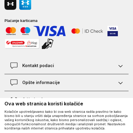
Plaćanje karticama
Kontakt podaci
Kontakt
Opšte informacije
Lokacije
Pravila KVANTUM PLUS programa
O Under Armour-u
Ova web stranica koristi kolačiće
Provjera statusa porudžbine
Kolačiće upotrebljavamo kako bi ova web stranica radila pravilno te kako
O nama - priča o UA
Najčešća pitanja
UA Social
bismo bili u stanju vršiti dalja unapređenja stranice sa svrhom poboljšavanja
vašeg korisničkog iskustva, kako bismo personalizovali sadržaj i oglase,
Saznajte više o UA
Kako kupiti
omogućili funkcionalnost društvenih medija i analizirali promet. Nastavkom
korištenja naših internet stranica prihvatate upotrebu kolačića.
Facebook
Karijera
Načini plaćanja