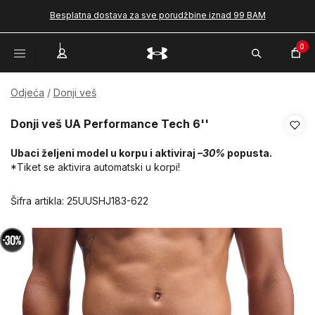
Besplatna dostava za sve porudžbine iznad 99 BAM
0
Odjeća
Donji veš
Donji veš UA Performance Tech 6''
Ubaci željeni model u korpu i aktiviraj
–30%
popusta.
*Tiket se aktivira automatski u korpi!
Šifra artikla:
25UUSHJ183-622