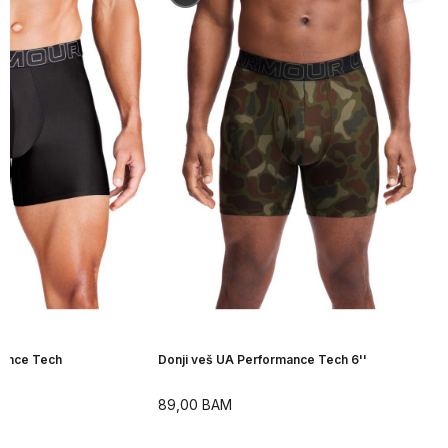
mance Tech
Donji veš UA Performance Tech 6''
89,00
BAM