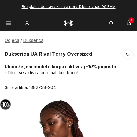
Besplatna dostava za sve porudžbine iznad 99 BAM
0
Odjeća
Dukserica
Dukserica UA Rival Terry Oversized
Ubaci željeni model u korpu i aktiviraj
–10%
popusta.
*Tiket se aktivira automatski u korpi!
Šifra artikla:
1382738-204