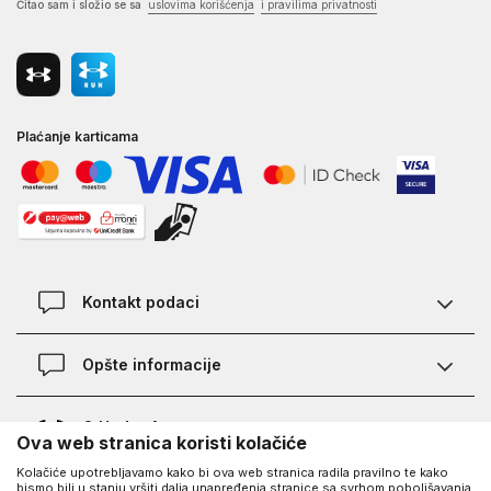
Čitao sam i složio se sa
uslovima korišćenja
i pravilima privatnosti
Plaćanje karticama
Kontakt podaci
Kontakt
Opšte informacije
Lokacije
Pravila KVANTUM PLUS programa
O Under Armour-u
Ova web stranica koristi kolačiće
Provjera statusa porudžbine
Kolačiće upotrebljavamo kako bi ova web stranica radila pravilno te kako
O nama - priča o UA
Najčešća pitanja
UA Social
bismo bili u stanju vršiti dalja unapređenja stranice sa svrhom poboljšavanja