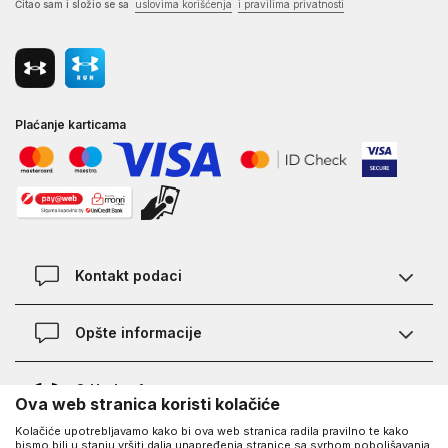
Čitao sam i složio se sa
uslovima korišćenja
i pravilima privatnosti
Plaćanje karticama
Kontakt podaci
Kontakt
Opšte informacije
Lokacije
Pravila KVANTUM PLUS programa
O Under Armour-u
Ova web stranica koristi kolačiće
Provjera statusa porudžbine
Kolačiće upotrebljavamo kako bi ova web stranica radila pravilno te kako
O nama - priča o UA
Najčešća pitanja
UA Social
bismo bili u stanju vršiti dalja unapređenja stranice sa svrhom poboljšavanja