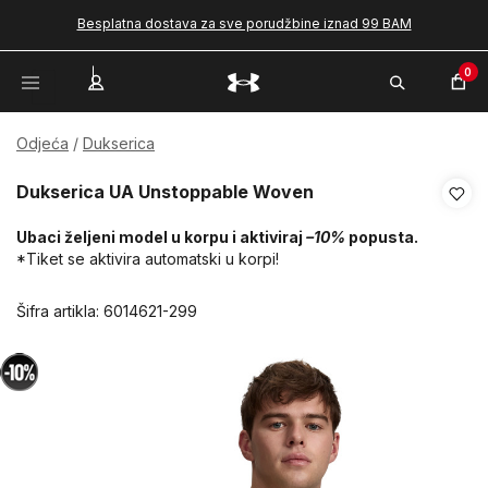
Besplatna dostava za sve porudžbine iznad 99 BAM
0
Odjeća
Dukserica
Dukserica UA Unstoppable Woven
Ubaci željeni model u korpu i aktiviraj
–10%
popusta.
*Tiket se aktivira automatski u korpi!
Šifra artikla:
6014621-299