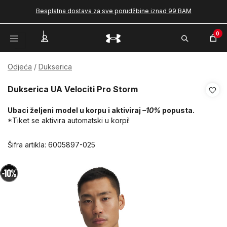
Besplatna dostava za sve porudžbine iznad 99 BAM
0
Odjeća
Dukserica
Dukserica UA Velociti Pro Storm
Ubaci željeni model u korpu i aktiviraj
–10%
popusta.
*Tiket se aktivira automatski u korpi!
Šifra artikla:
6005897-025