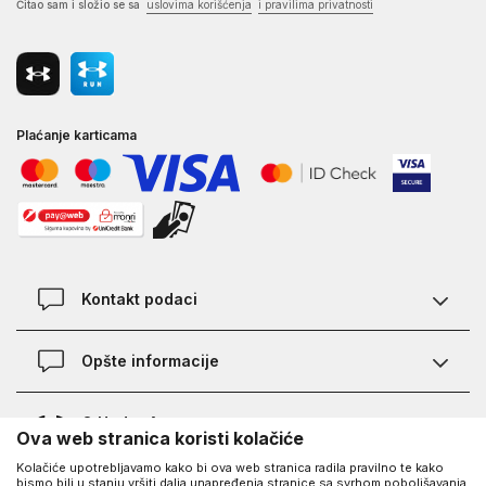
Čitao sam i složio se sa
uslovima korišćenja
i pravilima privatnosti
Plaćanje karticama
Kontakt podaci
Kontakt
Opšte informacije
Lokacije
Pravila KVANTUM PLUS programa
O Under Armour-u
Ova web stranica koristi kolačiće
Provjera statusa porudžbine
Kolačiće upotrebljavamo kako bi ova web stranica radila pravilno te kako
O nama - priča o UA
Najčešća pitanja
UA Social
bismo bili u stanju vršiti dalja unapređenja stranice sa svrhom poboljšavanja