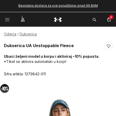
Besplatna dostava za sve porudžbine iznad 99 BAM
0
Odjeća
Dukserica
Dukserica UA Unstoppable Fleece
Ubaci željeni model u korpu i aktiviraj
–10%
popusta.
*Tiket se aktivira automatski u korpi!
Šifra artikla:
1379842-011