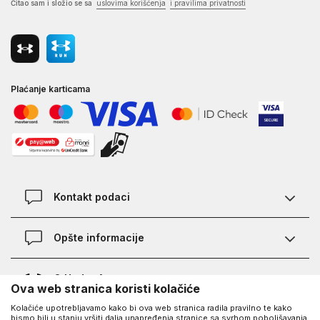
Čitao sam i složio se sa
uslovima korišćenja
i pravilima privatnosti
Plaćanje karticama
Kontakt podaci
Kontakt
Opšte informacije
Lokacije
Pravila KVANTUM PLUS programa
O Under Armour-u
Ova web stranica koristi kolačiće
Provjera statusa porudžbine
Kolačiće upotrebljavamo kako bi ova web stranica radila pravilno te kako
O nama - priča o UA
Najčešća pitanja
UA Social
bismo bili u stanju vršiti dalja unapređenja stranice sa svrhom poboljšavanja