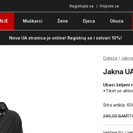
Registrujte se
Prijavite se
Plaćanje karticom ili pouzećem
Po
NJE
Muškarci
Žene
Djeca
Obuća
Nova UA stranica je online! Registruj se i ostvari 10%!
Odjeća
Jakn
Jakna UA
Ubaci željeni 
*Tiket se aktiv
Šifra artikla:
60
249,00
BAM
17
Veličine EU
Vel