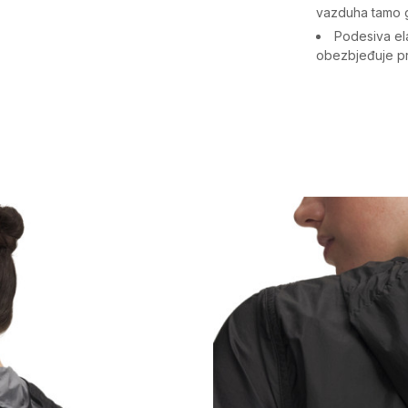
vazduha tamo g
Podesiva el
obezbjeđuje pr
Karakteristika
Kategorija
Pol
Namjena
Uzrast