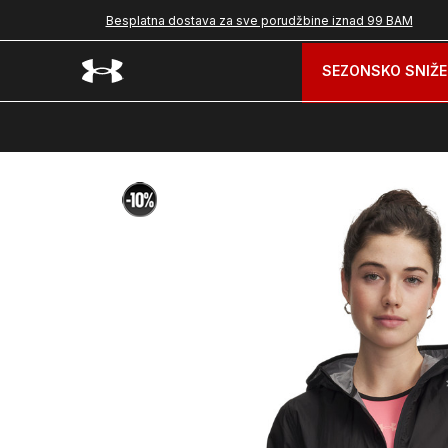
Besplatna dostava za sve porudžbine iznad 99 BAM
SEZONSKO SNIŽE