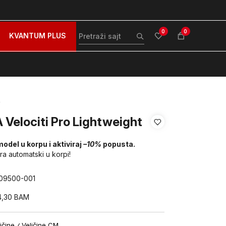
zovite nas na: 051/490-130
Besplatna dostava za sve po
0
0
KVANTUM PLUS
a
 Velociti Pro Lightweight
model u korpu i aktiviraj
–10%
popusta.
ira automatski u korpi!
09500-001
4,30
BAM
ičine
Veličine CM