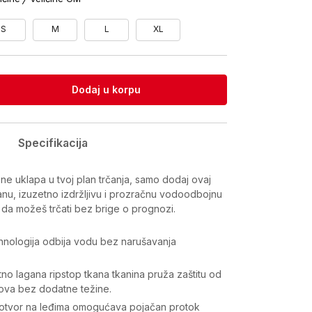
S
M
L
XL
Dodaj u korpu
Specifikacija
ne uklapa u tvoj plan trčanja, samo dodaj ovaj
aganu, izuzetno izdržljivu i prozračnu vodoodbojnu
 da možeš trčati bez brige o prognozi.
hnologija odbija vodu bez narušavanja
no lagana ripstop tkana tkanina pruža zaštitu od
ova bez dodatne težine.
i otvor na leđima omogućava pojačan protok