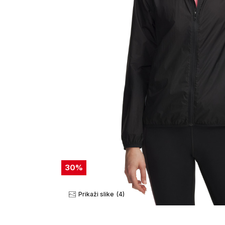
30
%
Prikaži slike
(4)