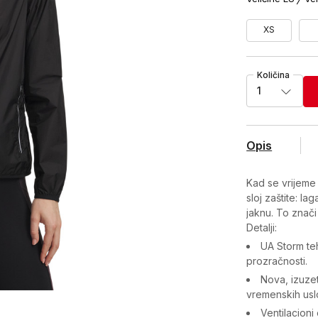
XS
Količina
1
Opis
Kad se vrijeme 
sloj zaštite: l
jaknu. To znači
Detalji:
UA Storm te
prozračnosti.
Nova, izuzet
vremenskih usl
Ventilacion