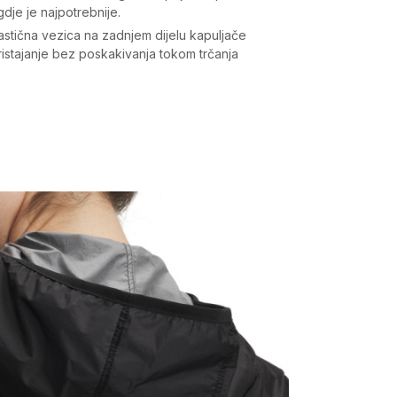
dje je najpotrebnije.
astična vezica na zadnjem dijelu kapuljače
istajanje bez poskakivanja tokom trčanja
Vrijednost
Jakna
Žene
Trening
Odrasli