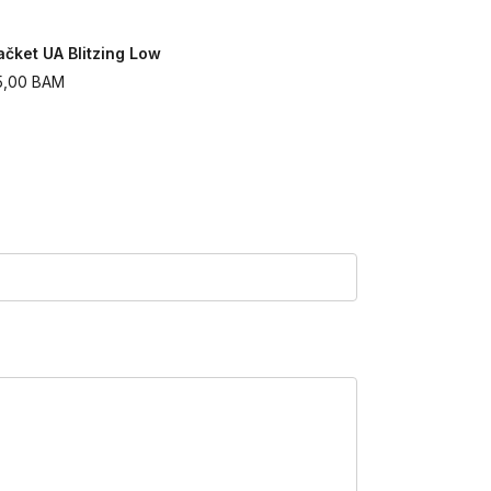
ačket UA Blitzing Low
Kačket UA B
5,00
BAM
45,00
BAM