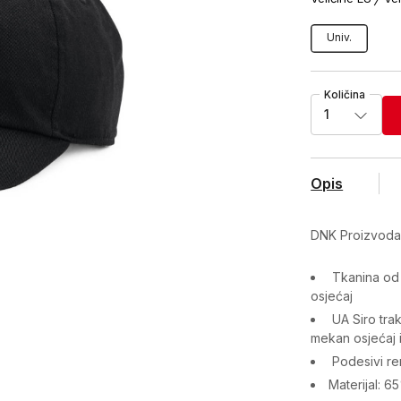
Univ.
Količina
1
Opis
DNK Proizvod
Tkanina od 
osjećaj
UA Siro trak
mekan osjećaj
Podesivi re
Materijal: 