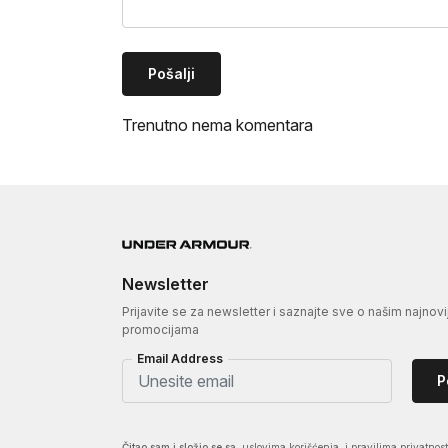
Pošalji
Trenutno nema komentara
Newsletter
Prijavite se za newsletter i saznajte sve o našim najnovi
promocijama
Email Address
P
Čitao sam i složio se sa
uslovima korišćenja
i pravilima privatnost