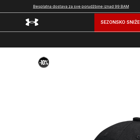
Besplatna dostava za sve porudžbine iznad 99 BAM
SEZONSKO SNIŽE