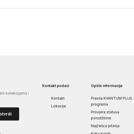
Kontakt podaci
Opšte informacije
jim kolekcijama i
Kontakt
Pravila KVANTUM PLUS
programa
Lokacije
Provjera statusa
otvrdi
porudžbine
Najčešća pitanja
Kako kupiti
i