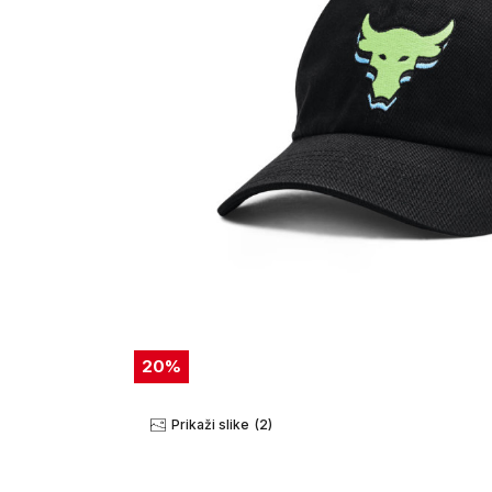
20
%
Prikaži slike
(2)