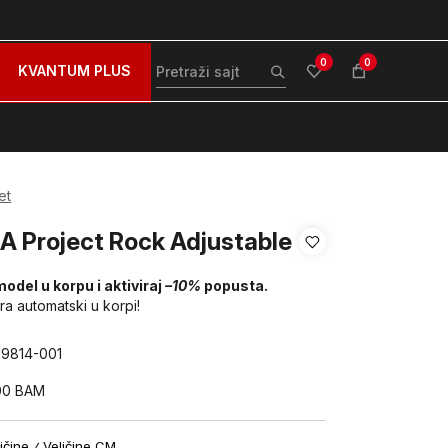
zovite nas na: 051/490-130
Besplatna dostava za sve po
0
0
KVANTUM PLUS
et
A Project Rock Adjustable
model u korpu i aktiviraj
–10%
popusta.
ira automatski u korpi!
69814-001
00
BAM
ičine
Veličine CM