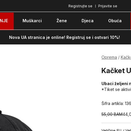
Registrujte se
Prijavite se
Plaćanje karticom ili pouzećem
Po
NJE
Muškarci
Žene
Djeca
Obuća
Nova UA stranica je online! Registruj se i ostvari 10%!
Oprema
Kačk
Kačket U
Ubaci željeni 
*Tiket se aktiv
Šifra artikla:
13
55,00
BAM
44,
Veličine EU
Vel