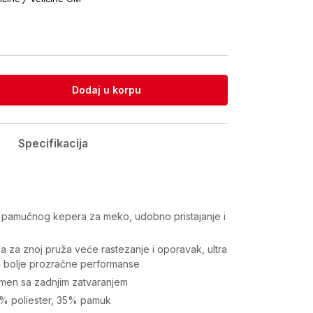
Dodaj u korpu
Specifikacija
a
pamučnog kepera za meko, udobno pristajanje i
a za znoj pruža veće rastezanje i oporavak, ultra
 i bolje prozračne performanse
men sa zadnjim zatvaranjem
65% poliester, 35% pamuk