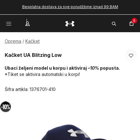
Besplatna dostava za sve porudžbine iznad 99 BAM
0
Oprema
Kačket
Kačket UA Blitzing Low
Ubaci željeni model u korpu i aktiviraj
–10%
popusta.
*Tiket se aktivira automatski u korpi!
Šifra artikla:
1376701-410