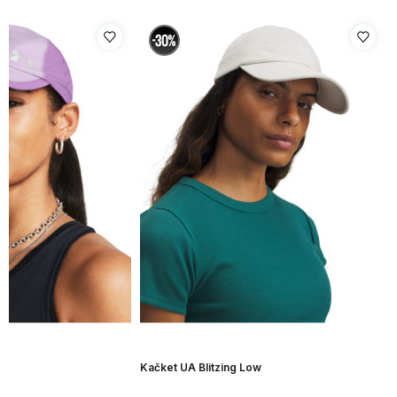
ow
Kačket UA Blitzing Low