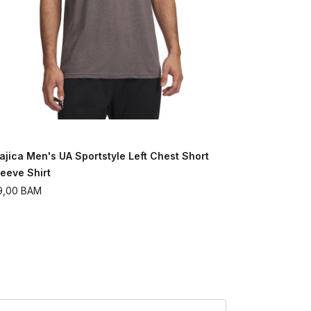
ajica Men's UA Sportstyle Left Chest Short
Majica UA 
leeve Shirt
149,00
BAM
9,00
BAM