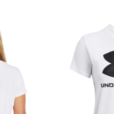
Pol
Namjena
Uzrast