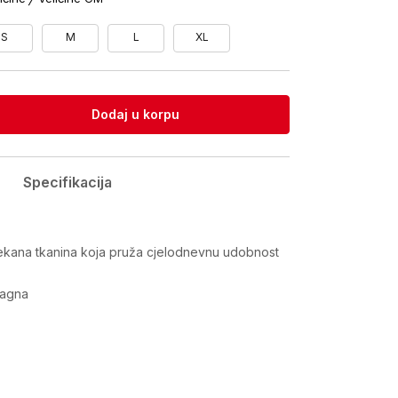
S
M
L
XL
Dodaj u korpu
Specifikacija
a
kana tkanina koja pruža cjelodnevnu udobnost
ragna
Vrijednost
Majica