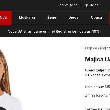
Registrujte se
Prijavite se
Plaćanje karticom ili pouzećem
Po
NJE
Muškarci
Žene
Djeca
Obuća
Nova UA stranica je online! Registruj se i ostvari 10%!
Odjeća
Majic
Majica U
Ubaci željeni 
*Tiket se aktiv
Šifra artikla:
135
49,00
BAM
34,
Veličine EU
Vel