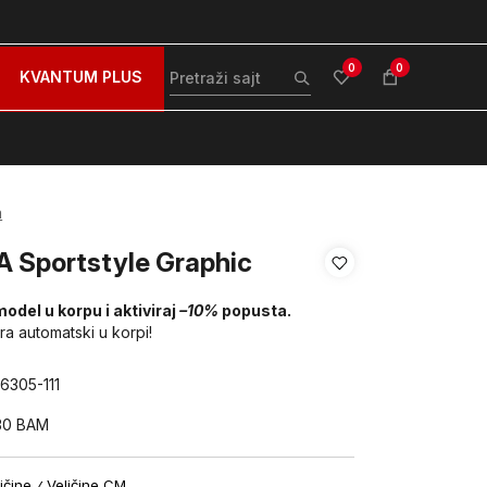
zovite nas na: 051/490-130
Besplatna dostava za sve po
0
0
KVANTUM PLUS
a
A Sportstyle Graphic
model u korpu i aktiviraj
–10%
popusta.
ira automatski u korpi!
6305-111
30
BAM
ičine
Veličine CM