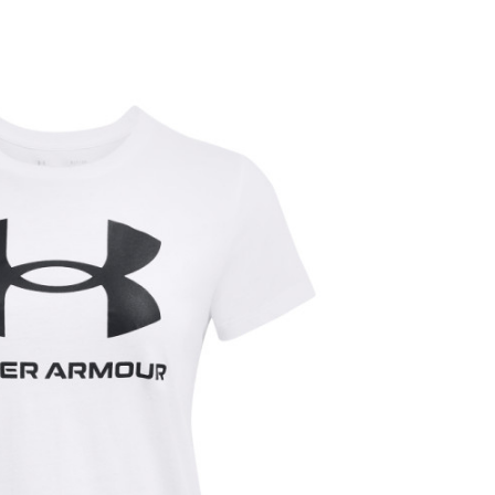
Žene
Trening
Odrasli