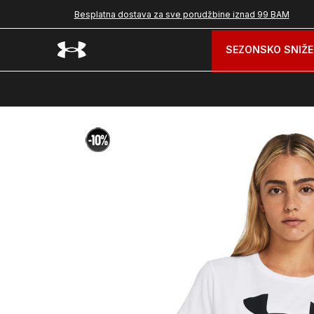
Besplatna dostava za sve porudžbine iznad 99 BAM
SEZONSKO SNIŽE