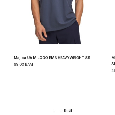
Majica UA M LOGO EMB HEAVYWEIGHT SS
M
S
69,00
BAM
4
Email