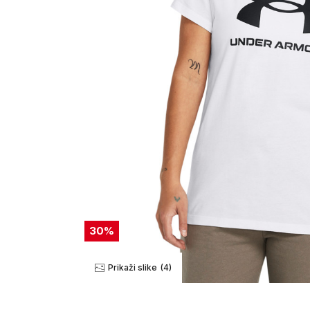
30
%
Prikaži slike
(4)