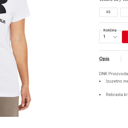
XS
Količina
1
Opis
DNK Proizvod
Izuzetno me
Rebrasta k
Karakteristika
Kategorija