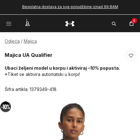
Besplatna dostava za sve porudžbine iznad 99 BAM
0
Odjeća
Majica
Majica UA Qualifier
Ubaci željeni model u korpu i aktiviraj
–10%
popusta.
*Tiket se aktivira automatski u korpi!
Šifra artikla:
1379349-418