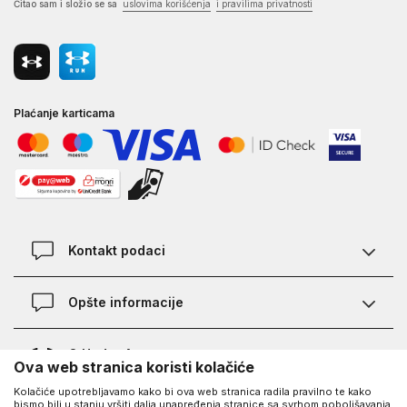
Čitao sam i složio se sa
uslovima korišćenja
i pravilima privatnosti
Plaćanje karticama
Kontakt podaci
Kontakt
Opšte informacije
Lokacije
Pravila KVANTUM PLUS programa
O Under Armour-u
Ova web stranica koristi kolačiće
Provjera statusa porudžbine
Kolačiće upotrebljavamo kako bi ova web stranica radila pravilno te kako
O nama - priča o UA
Najčešća pitanja
UA Social
bismo bili u stanju vršiti dalja unapređenja stranice sa svrhom poboljšavanja