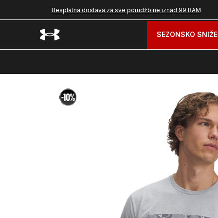
Besplatna dostava za sve porudžbine iznad 99 BAM
SEZONSKO SNIŽE