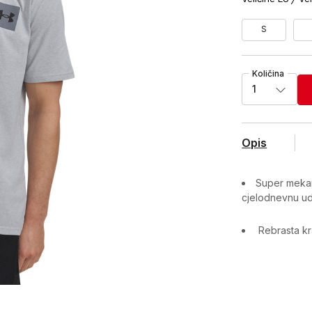
S
Količina
1
Opis
Super meka
cjelodnevnu u
Rebrasta k
Karakteristika
Kategorija