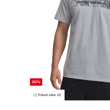
30
%
Prikaži slike
(2)