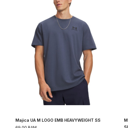
Majica UA M LOGO EMB HEAVYWEIGHT SS
M
S
69,00
BAM