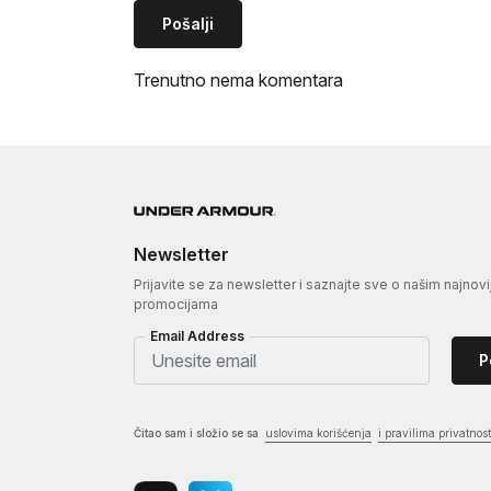
Pošalji
Trenutno nema komentara
Newsletter
Prijavite se za newsletter i saznajte sve o našim najnovi
promocijama
Email Address
P
Čitao sam i složio se sa
uslovima korišćenja
i pravilima privatnost