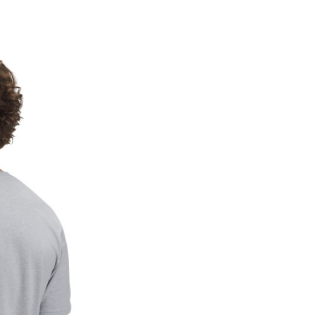
Pol
Namjena
Uzrast