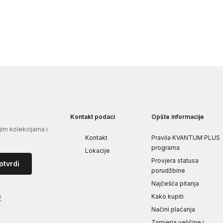
Kontakt podaci
Opšte informacije
jim kolekcijama i
Kontakt
Pravila KVANTUM PLUS
programa
Lokacije
Provjera statusa
otvrdi
porudžbine
Najčešća pitanja
Kako kupiti
i
Načini plaćanja
Zamjena veličine i