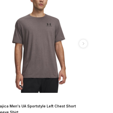
ajica Men's UA Sportstyle Left Chest Short
Majica UA 
leeve Shirt
149,00
BAM