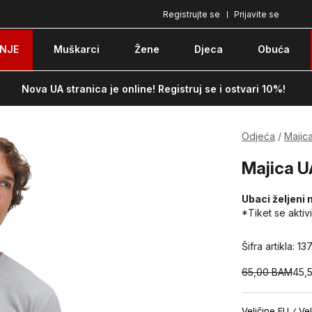
Registrujte se
Prijavite se
Plaćanje karticom ili pouzećem
Po
NJE
Muškarci
Žene
Djeca
Obuća
Nova UA stranica je online! Registruj se i ostvari 10%!
Odjeća
Majic
Majica U
Ubaci željeni 
*Tiket se aktiv
Šifra artikla:
13
65,00
BAM
45,
Veličine EU
Vel