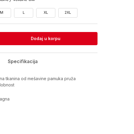
M
L
XL
2XL
Dodaj u korpu
Specifikacija
na tkanina od mešavine pamuka pruža
dobnost
ragna
Vrijednost
Majica