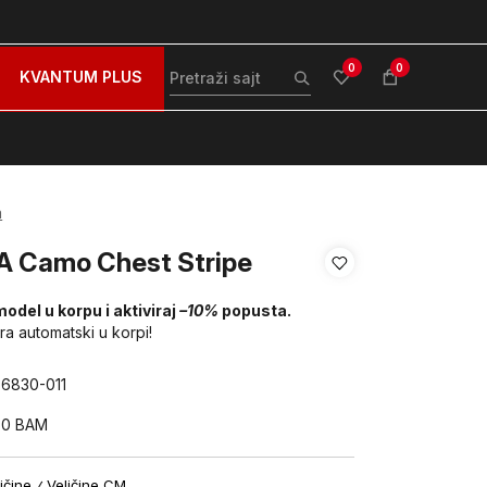
zovite nas na: 051/490-130
Besplatna dostava za sve po
0
0
KVANTUM PLUS
a
A Camo Chest Stripe
model u korpu i aktiviraj
–10%
popusta.
ira automatski u korpi!
76830-011
50
BAM
ičine
Veličine CM