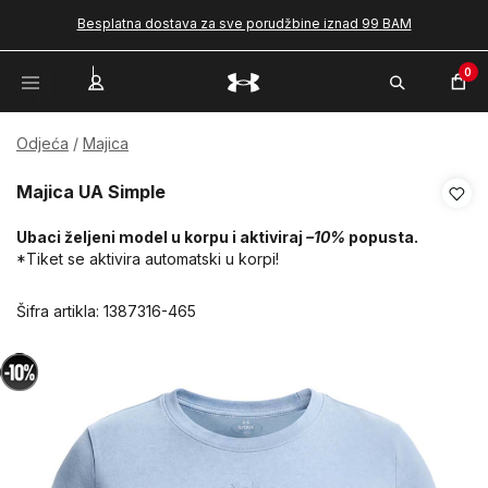
Besplatna dostava za sve porudžbine iznad 99 BAM
0
Odjeća
Majica
Majica UA Simple
Ubaci željeni model u korpu i aktiviraj
–10%
popusta.
*Tiket se aktivira automatski u korpi!
Šifra artikla:
1387316-465