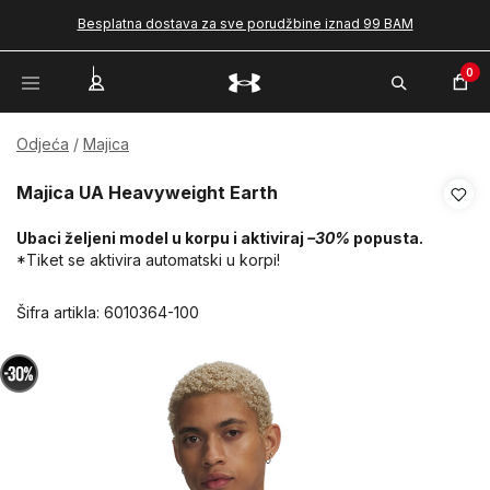
Besplatna dostava za sve porudžbine iznad 99 BAM
0
Odjeća
Majica
Majica UA Heavyweight Earth
Ubaci željeni model u korpu i aktiviraj
–30%
popusta.
*Tiket se aktivira automatski u korpi!
Šifra artikla:
6010364-100