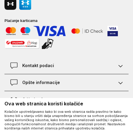
Plaćanje karticama
Kontakt podaci
Kontakt
Opšte informacije
Lokacije
Pravila KVANTUM PLUS programa
O Under Armour-u
Ova web stranica koristi kolačiće
Provjera statusa porudžbine
Kolačiće upotrebljavamo kako bi ova web stranica radila pravilno te kako
O nama - priča o UA
Najčešća pitanja
UA Social
bismo bili u stanju vršiti dalja unapređenja stranice sa svrhom poboljšavanja
vašeg korisničkog iskustva, kako bismo personalizovali sadržaj i oglase,
Saznajte više o UA
Kako kupiti
omogućili funkcionalnost društvenih medija i analizirali promet. Nastavkom
korištenja naših internet stranica prihvatate upotrebu kolačića.
Facebook
Karijera
Načini plaćanja