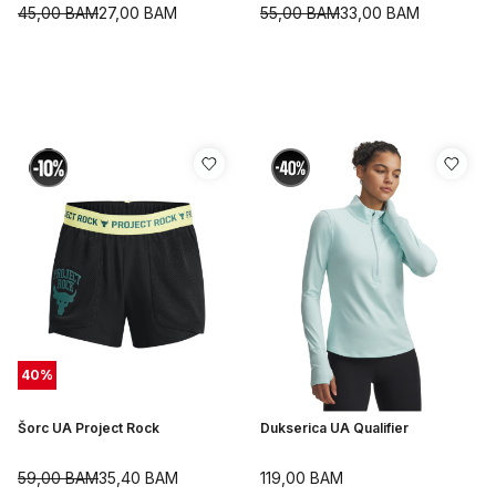
45,00
BAM
27,00
BAM
55,00
BAM
33,00
BAM
40
%
Šorc UA Project Rock
Dukserica UA Qualifier
59,00
BAM
35,40
BAM
119,00
BAM