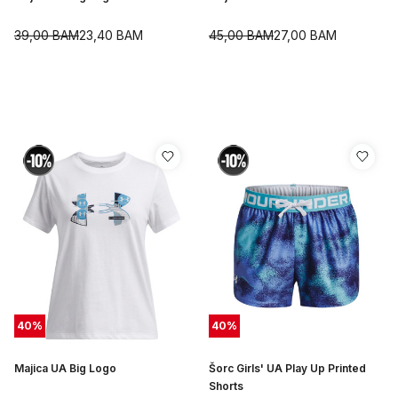
39,00
BAM
23,40
BAM
45,00
BAM
27,00
BAM
40
%
40
%
Majica UA Big Logo
Šorc Girls' UA Play Up Printed
Shorts