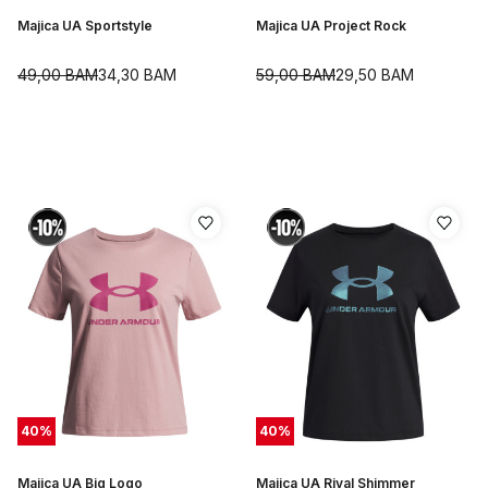
Majica UA Sportstyle
Majica UA Project Rock
49,00
BAM
34,30
BAM
59,00
BAM
29,50
BAM
40
%
40
%
Majica UA Big Logo
Majica UA Rival Shimmer