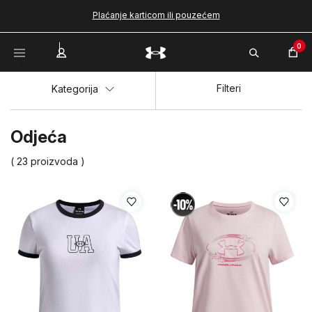
Plaćanje karticom ili pouzećem
0
Filteri
Kategorija
Odjeća
( 23 proizvoda )