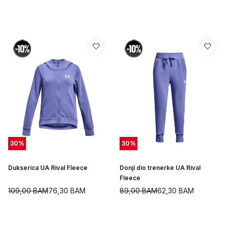
30
%
30
%
Dukserica UA Rival Fleece
Donji dio trenerke UA Rival
Fleece
109,00
BAM
76,30
BAM
89,00
BAM
62,30
BAM