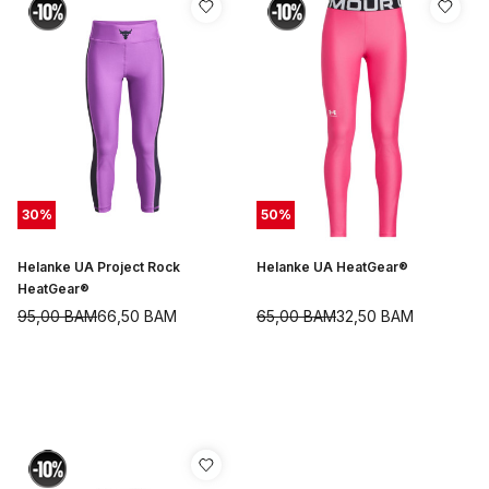
30
%
50
%
Helanke UA Project Rock
Helanke UA HeatGear®
HeatGear®
95,00
BAM
66,50
BAM
65,00
BAM
32,50
BAM