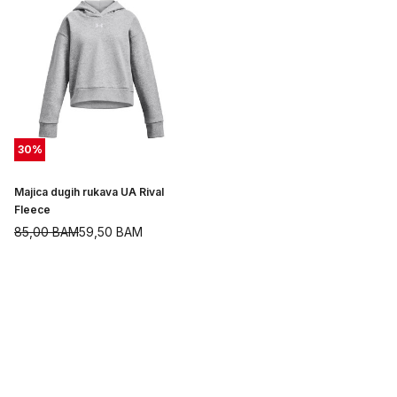
30
%
Majica dugih rukava UA Rival
Fleece
85,00
BAM
59,50
BAM