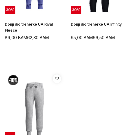
30
%
30
%
Donji dio trenerke UA Rival
Donji dio trenerke UA Infinity
Fleece
89,00
BAM
62,30
BAM
95,00
BAM
66,50
BAM