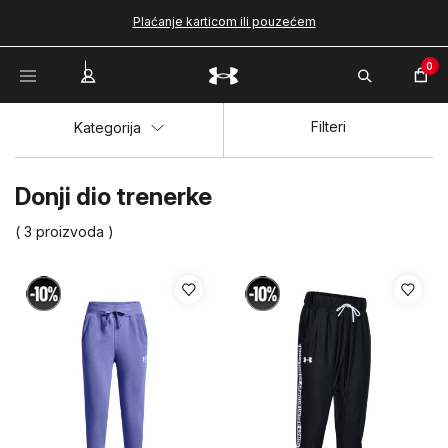
Plaćanje karticom ili pouzećem
0
Filteri
Kategorija
Donji dio trenerke
( 3 proizvoda )