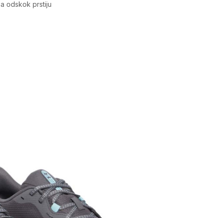
za odskok prstiju
Vrijednost
Patike
Muškarci
Trening
Odrasli