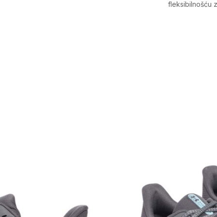
fleksibilnošću 
Karakteristika
Kategorija
Pol
Namjena
Uzrast