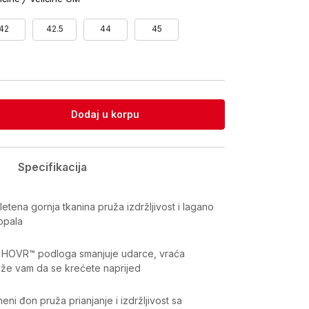
42
42.5
44
45
Dodaj u korpu
Specifikacija
etena gornja tkanina pruža izdržljivost i lagano
opala
A HOVR™ podloga smanjuje udarce, vraća
aže vam da se krećete naprijed
meni đon pruža prianjanje i izdržljivost sa