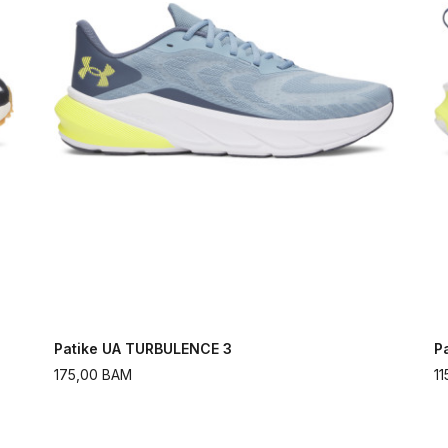
Patike UA TURBULENCE 3
P
175,00
BAM
11