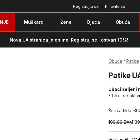
Registrujte se
Prijavite se
Plaćanje karticom ili pouzećem
Po
NJE
Muškarci
Žene
Djeca
Obuća
Nova UA stranica je online! Registruj se i ostvari 10%!
Obuća
Patike
Patike U
Ubaci željeni 
*Tiket se aktiv
Šifra artikla:
30
199,00
BAM
13
Veličine EU
Vel