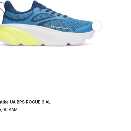
atike UA BPS ROGUE 6 AL
Patike UA 
5,00
BAM
175,00
BAM