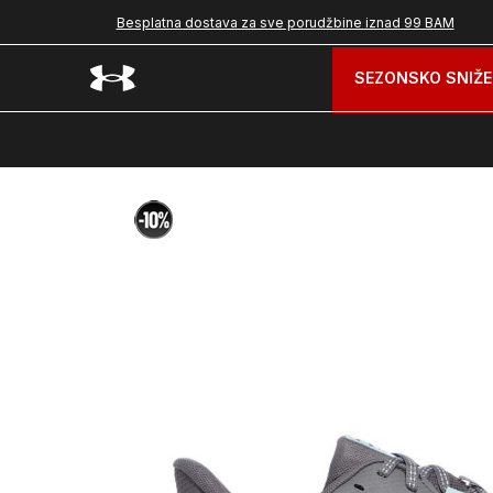
Besplatna dostava za sve porudžbine iznad 99 BAM
SEZONSKO SNIŽE