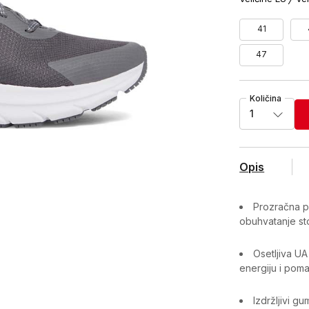
41
47
Količina
1
Opis
Prozračna pl
obuhvatanje st
Osetljiva U
energiju i pom
Izdržljivi gu