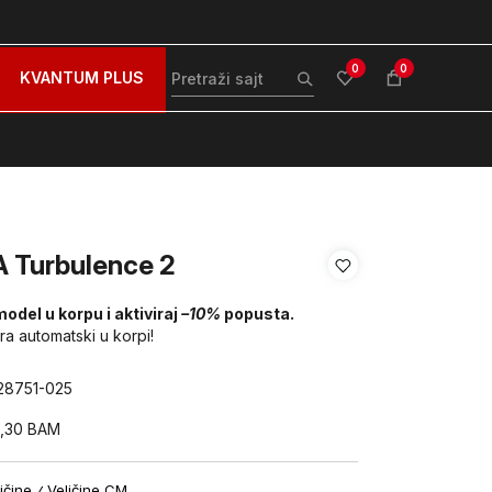
zovite nas na: 051/490-130
Besplatna dostava za sve po
0
0
KVANTUM PLUS
A Turbulence 2
model u korpu i aktiviraj
–10%
popusta.
ira automatski u korpi!
28751-025
9,30
BAM
ičine
Veličine CM