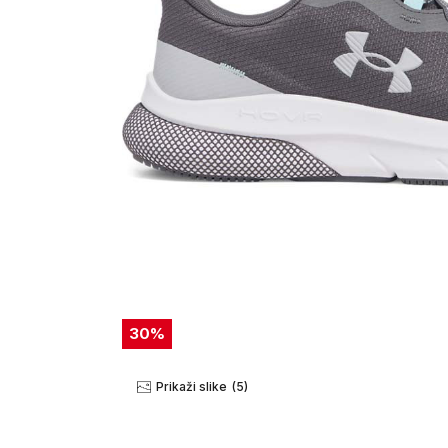
30
%
Prikaži slike
(5)