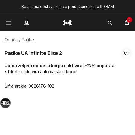
Besplatna dostava za sve porudžbine iznad 99 BAM
0
Obuća
Patike
Patike UA Infinite Elite 2
Ubaci željeni model u korpu i aktiviraj
–10%
popusta.
*Tiket se aktivira automatski u korpi!
Šifra artikla:
3028178-102