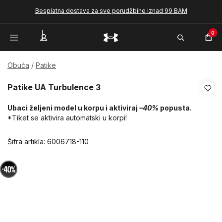
Besplatna dostava za sve porudžbine iznad 99 BAM
0
Obuća
Patike
Patike UA Turbulence 3
Ubaci željeni model u korpu i aktiviraj
–40%
popusta.
*Tiket se aktivira automatski u korpi!
Šifra artikla:
6006718-110