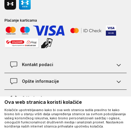
Plaćanje karticama
Kontakt podaci
Kontakt
Opšte informacije
Lokacije
Pravila KVANTUM PLUS programa
O Under Armour-u
Ova web stranica koristi kolačiće
Provjera statusa porudžbine
Kolačiće upotrebljavamo kako bi ova web stranica radila pravilno te kako
O nama - priča o UA
Najčešća pitanja
UA Social
bismo bili u stanju vršiti dalja unapređenja stranice sa svrhom poboljšavanja
vašeg korisničkog iskustva, kako bismo personalizovali sadržaj i oglase,
Saznajte više o UA
Kako kupiti
omogućili funkcionalnost društvenih medija i analizirali promet. Nastavkom
korištenja naših internet stranica prihvatate upotrebu kolačića.
Facebook
Karijera
Načini plaćanja