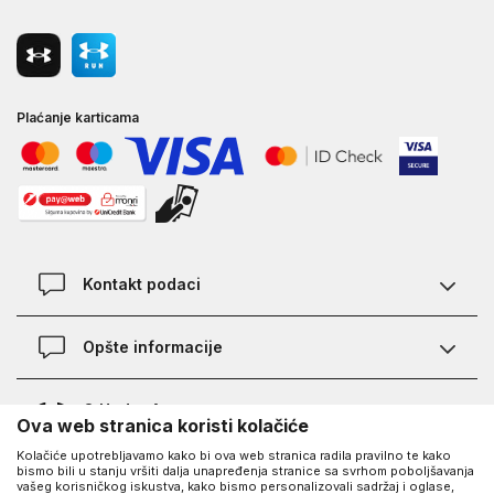
Plaćanje karticama
Kontakt podaci
Kontakt
Opšte informacije
Lokacije
Pravila KVANTUM PLUS programa
O Under Armour-u
Ova web stranica koristi kolačiće
Provjera statusa porudžbine
Kolačiće upotrebljavamo kako bi ova web stranica radila pravilno te kako
O nama - priča o UA
Najčešća pitanja
UA Social
bismo bili u stanju vršiti dalja unapređenja stranice sa svrhom poboljšavanja
vašeg korisničkog iskustva, kako bismo personalizovali sadržaj i oglase,
Saznajte više o UA