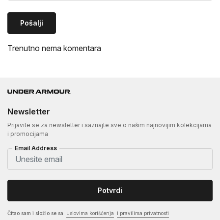
Pošalji
Trenutno nema komentara
Newsletter
Prijavite se za newsletter i saznajte sve o našim najnovijim kolekcijama
i promocijama
Email Address
Potvrdi
Čitao sam i složio se sa
uslovima korišćenja
i pravilima privatnosti