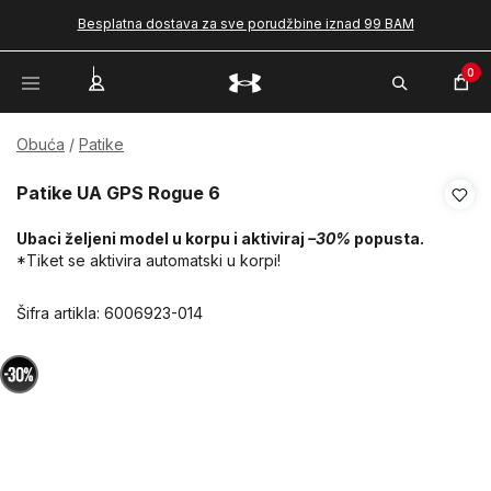
Besplatna dostava za sve porudžbine iznad 99 BAM
0
Obuća
Patike
Patike UA GPS Rogue 6
Ubaci željeni model u korpu i aktiviraj
–30%
popusta.
*Tiket se aktivira automatski u korpi!
Šifra artikla:
6006923-014