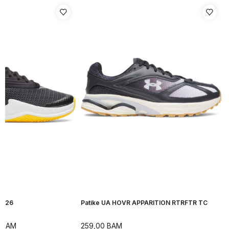
H 26
Patike UA HOVR APPARITION RTRFTR TC
BAM
259,00
BAM