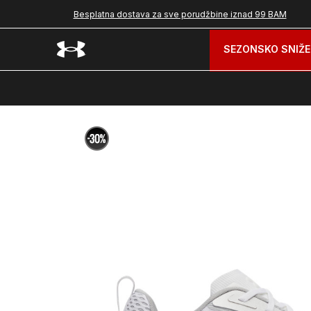
Besplatna dostava za sve porudžbine iznad 99 BAM
SEZONSKO SNIŽE