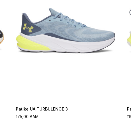
Patike UA TURBULENCE 3
P
175,00
BAM
11