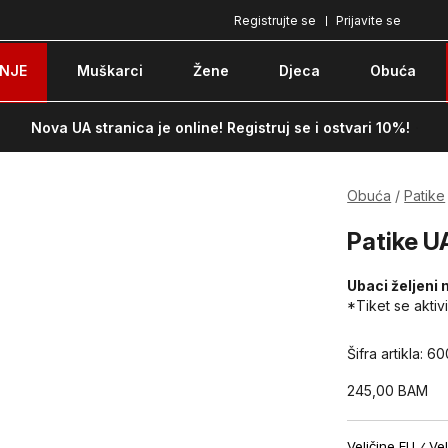
Registrujte se
Prijavite se
Plaćanje karticom ili pouzećem
Po
NJE
Muškarci
Žene
Djeca
Obuća
Nova UA stranica je online! Registruj se i ostvari 10%!
Obuća
Patike
Patike U
Ubaci željeni 
*Tiket se aktiv
Šifra artikla:
60
245,00
BAM
Veličine EU
Vel