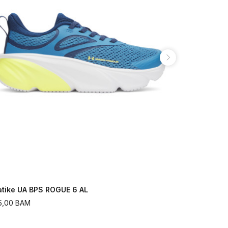
atike UA BPS ROGUE 6 AL
Patike UA 
5,00
BAM
175,00
BAM