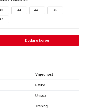
43
44
44.5
45
47
Dodaj u korpu
Vrijednost
Patike
Unisex
Trening