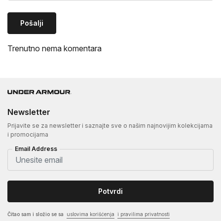
Pošalji
Trenutno nema komentara
Newsletter
Prijavite se za newsletter i saznajte sve o našim najnovijim kolekcijama
i promocijama
Email Address
Potvrdi
Čitao sam i složio se sa
uslovima korišćenja
i pravilima privatnosti