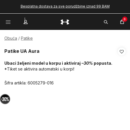
Besplatna dostava za sve porudžbine iznad 99 BAM
0
Obuća
Patike
Patike UA Aura
Ubaci željeni model u korpu i aktiviraj
–30%
popusta.
*Tiket se aktivira automatski u korpi!
Šifra artikla:
6005279-016