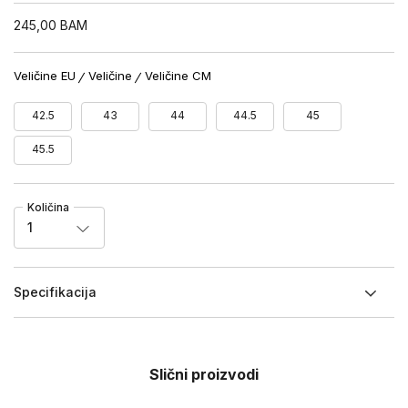
245,00
BAM
Veličine EU
Veličine
Veličine CM
42.5
43
44
44.5
45
45.5
Količina
1
Specifikacija
Slični proizvodi