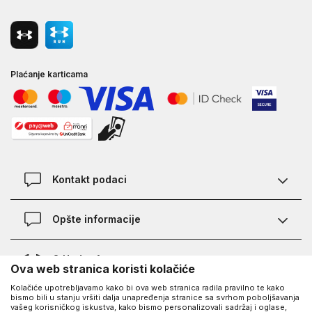
Plaćanje karticama
Kontakt podaci
Kontakt
Opšte informacije
Lokacije
Pravila KVANTUM PLUS programa
O Under Armour-u
Ova web stranica koristi kolačiće
Provjera statusa porudžbine
Kolačiće upotrebljavamo kako bi ova web stranica radila pravilno te kako
O nama - priča o UA
Najčešća pitanja
UA Social
bismo bili u stanju vršiti dalja unapređenja stranice sa svrhom poboljšavanja
vašeg korisničkog iskustva, kako bismo personalizovali sadržaj i oglase,
Saznajte više o UA