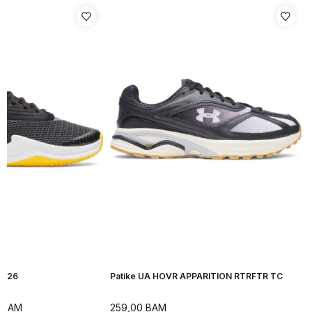
H 26
Patike UA HOVR APPARITION RTRFTR TC
BAM
259,00
BAM