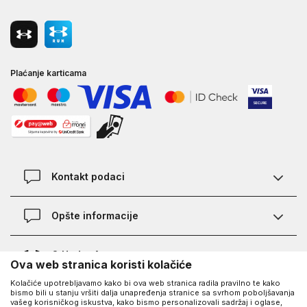
Plaćanje karticama
Kontakt podaci
Kontakt
Opšte informacije
Lokacije
Pravila KVANTUM PLUS programa
O Under Armour-u
Ova web stranica koristi kolačiće
Provjera statusa porudžbine
Kolačiće upotrebljavamo kako bi ova web stranica radila pravilno te kako
O nama - priča o UA
Najčešća pitanja
UA Social
bismo bili u stanju vršiti dalja unapređenja stranice sa svrhom poboljšavanja
vašeg korisničkog iskustva, kako bismo personalizovali sadržaj i oglase,
Saznajte više o UA