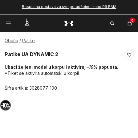
Besplatna dostava za sve porudžbine iznad 99 BAM
0
Obuća
Patike
Patike UA DYNAMIC 2
Ubaci željeni model u korpu i aktiviraj
–10%
popusta.
*Tiket se aktivira automatski u korpi!
Šifra artikla:
3028077-100