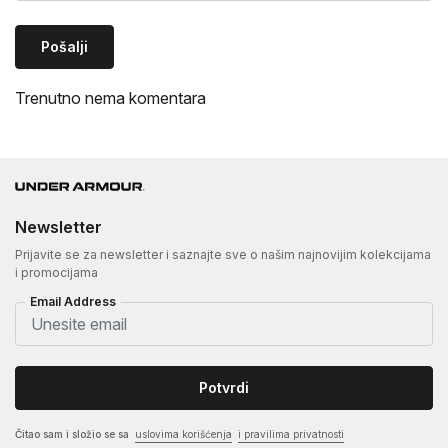
Pošalji
Trenutno nema komentara
Newsletter
Prijavite se za newsletter i saznajte sve o našim najnovijim kolekcijama
i promocijama
Email Address
Potvrdi
Čitao sam i složio se sa
uslovima korišćenja
i pravilima privatnosti