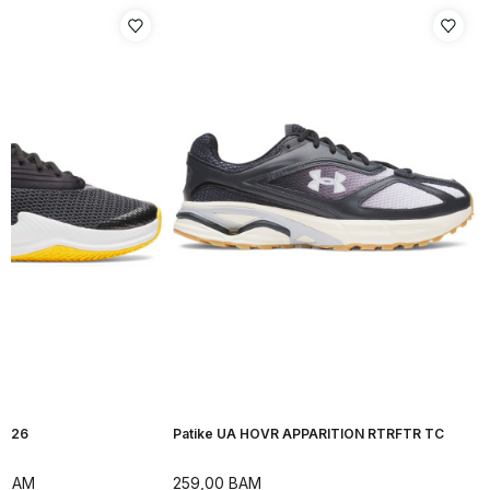
H 26
Patike UA HOVR APPARITION RTRFTR TC
BAM
259,00
BAM