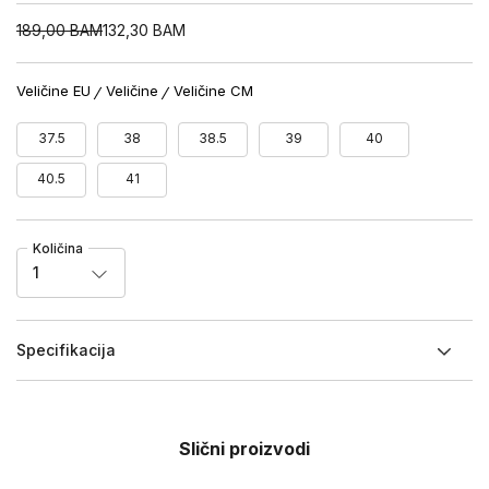
189,00
BAM
132,30
BAM
Veličine EU
Veličine
Veličine CM
37.5
38
38.5
39
40
40.5
41
Količina
1
Specifikacija
Slični proizvodi