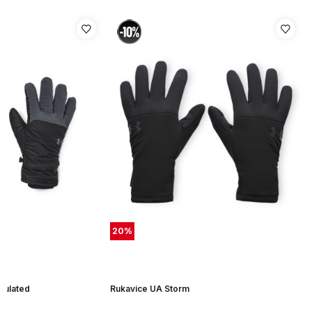
20
%
sulated
Rukavice UA Storm