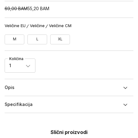
69,00
BAM
55,20
BAM
Veličine EU
Veličine
Veličine CM
M
L
XL
Količina
1
Opis
Specifikacija
Slični proizvodi