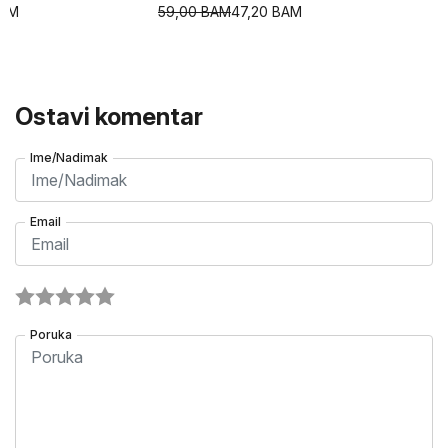
AM
59,00
BAM
47,20
BAM
Ostavi komentar
Ime/Nadimak
Email
Poruka