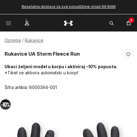
Besplatna dostava za sve porudžbine iznad 99 BAM
0
Oprema
Rukavice
Rukavice UA Storm Fleece Run
Ubaci željeni model u korpu i aktiviraj
–10%
popusta.
*Tiket se aktivira automatski u korpi!
Šifra artikla:
6000394-001