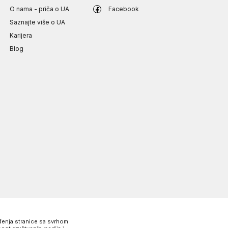
O nama - priča o UA
Facebook
Saznajte više o UA
Karijera
Blog
eđenja stranice sa svrhom