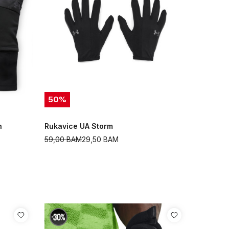
50
%
n
Rukavice UA Storm
59,00
BAM
29,50
BAM