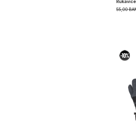
Rukavice
55,00
BA