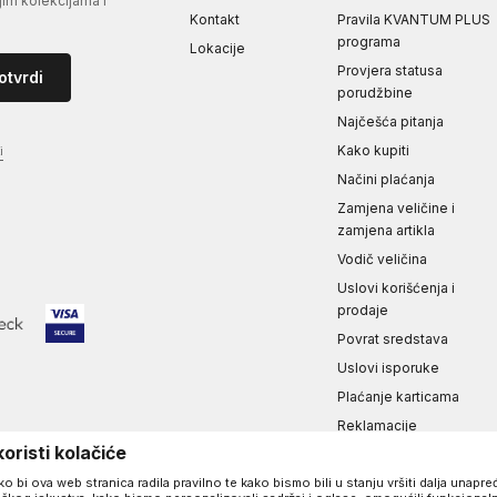
jim kolekcijama i
Kontakt
Pravila KVANTUM PLUS
programa
Lokacije
Provjera statusa
otvrdi
porudžbine
Najčešća pitanja
Kako kupiti
i
Načini plaćanja
Zamjena veličine i
zamjena artikla
Vodič veličina
Uslovi korišćenja i
prodaje
Povrat sredstava
Uslovi isporuke
Plaćanje karticama
Reklamacije
oristi kolačiće
Izjava o privatnosti i
sigurnosti podataka
 bi ova web stranica radila pravilno te kako bismo bili u stanju vršiti dalja unapr