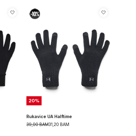
20
%
Rukavice UA Halftime
39,00
BAM
31,20
BAM