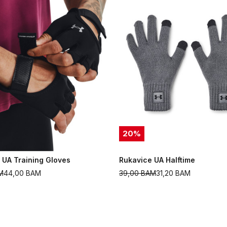
20
%
 UA Training Gloves
Rukavice UA Halftime
M
44,00
BAM
39,00
BAM
31,20
BAM