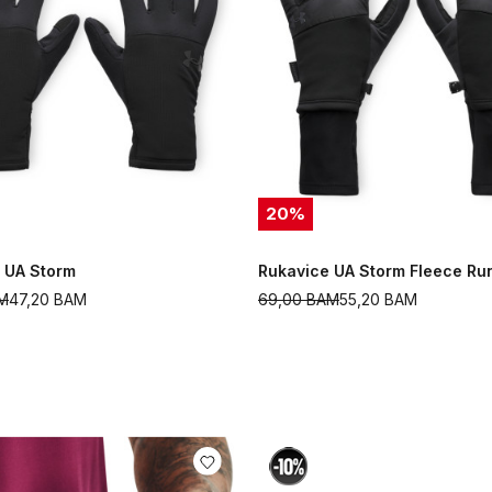
20
%
 UA Storm
Rukavice UA Storm Fleece Ru
M
47,20
BAM
69,00
BAM
55,20
BAM