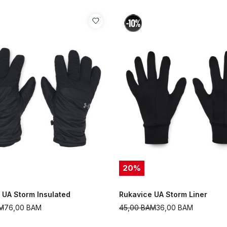
20
%
 UA Storm Insulated
Rukavice UA Storm Liner
M
76,00
BAM
45,00
BAM
36,00
BAM