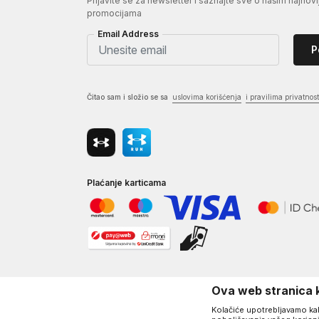
Prijavite se za newsletter i saznajte sve o našim najnovi
promocijama
Email Address
P
Čitao sam i složio se sa
uslovima korišćenja
i pravilima privatnost
Plaćanje karticama
Ova web stranica k
Kolačiće upotrebljavamo kako