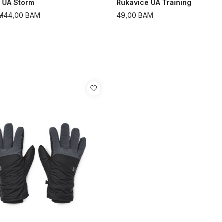
 UA Storm
Rukavice UA Training
M
44,00
BAM
49,00
BAM