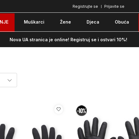
Registrujte se
Prijavite se
Pozovite nas na: 051/490-130
Besplatna do
NJE
Muškarci
Žene
Djeca
Obuća
Nova UA stranica je online! Registruj se i ostvari 10%!