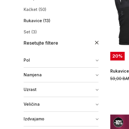
Kačket
(50)
Rukavice
(13)
Set
(3)
Resetujte filtere
Šal
(1)
Znojnica
(4)
20
%
Pol
Kapa i rukavice
(2)
Rukavice
Namjena
Traka za glavu
(6)
59,00
BA
Kaiš
(1)
Uzrast
Ostala oprema
(4)
Veličina
Vrećica
(2)
Izdvajamo
Kapa
(34)