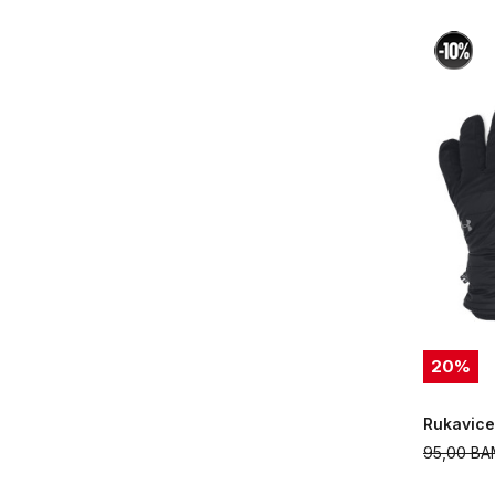
20
%
Rukavice
95,00
BA