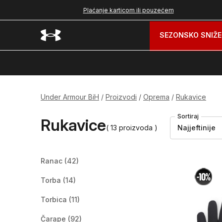
nad 99 BAM
Plaćanje karticom ili pouzećem
SEZONSKO SNIŽE
Under Armour BiH
Proizvodi
Oprema
Rukavice
Sortiraj
Rukavice
( 13 proizvoda )
Najjeftinije
Ranac
(42)
Torba
(14)
Torbica
(11)
Čarape
(92)