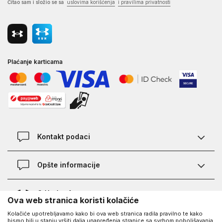
Čitao sam i složio se sa
uslovima korišćenja
i pravilima privatnosti
Plaćanje karticama
Kontakt podaci
Kontakt
Opšte informacije
Lokacije
Pravila KVANTUM PLUS programa
O Under Armour-u
Ova web stranica koristi kolačiće
Provjera statusa porudžbine
Kolačiće upotrebljavamo kako bi ova web stranica radila pravilno te kako
O nama - priča o UA
Najčešća pitanja
UA Social
bismo bili u stanju vršiti dalja unapređenja stranice sa svrhom poboljšavanja