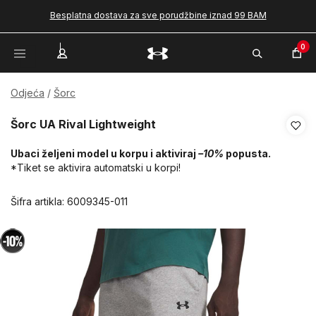
Besplatna dostava za sve porudžbine iznad 99 BAM
0
Odjeća
Šorc
Šorc UA Rival Lightweight
Ubaci željeni model u korpu i aktiviraj
–10%
popusta.
*Tiket se aktivira automatski u korpi!
Šifra artikla:
6009345-011