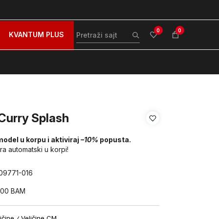
zovite nas na: 051/490-130
Besplatna dostava za sve po
0
0
KVANTUM PLUS
Curry Splash
model u korpu i aktiviraj
–10%
popusta.
ira automatski u korpi!
09771-016
,00
BAM
ičine
Veličine CM