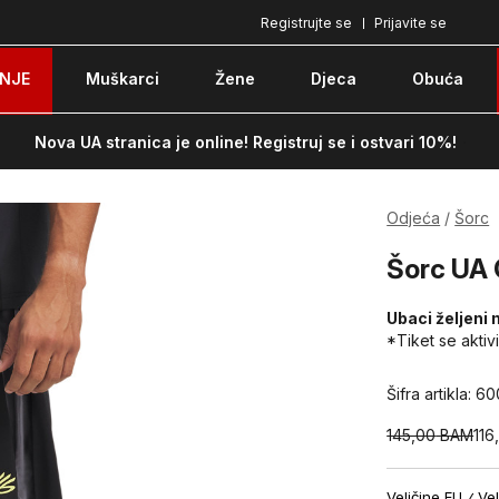
Registrujte se
Prijavite se
Plaćanje karticom ili pouzećem
Po
NJE
Muškarci
Žene
Djeca
Obuća
Nova UA stranica je online! Registruj se i ostvari 10%!
Odjeća
Šorc
Šorc UA 
Ubaci željeni 
*Tiket se aktiv
Šifra artikla:
60
145,00
BAM
116
Veličine EU
Vel