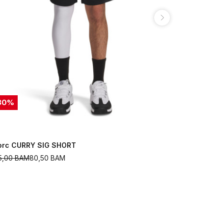
30
%
30
%
orc CURRY SIG SHORT
Šorc UA Un
15,00
BAM
80,50
BAM
149,00
BAM