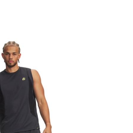
Vrijednost
Šorc
Muškarci
Trening
Odrasli