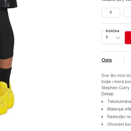
S
Količina
1
Opis
Sve što nosi m
bolje i mora po
Stephen Curry
Detalji:
Teksturirana 
Materijal ef
Rastezljiv r
Otvoreni bo