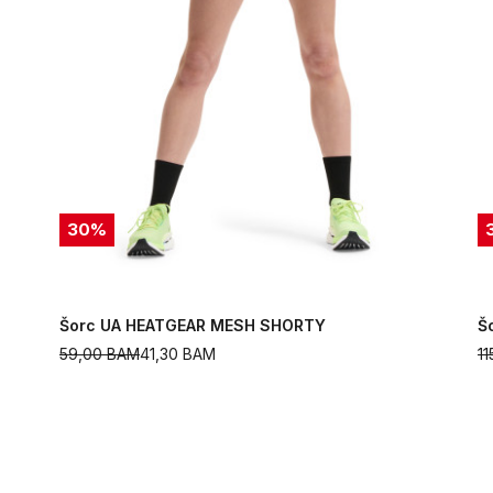
30
%
Šorc UA HEATGEAR MESH SHORTY
Š
59,00
BAM
41,30
BAM
1