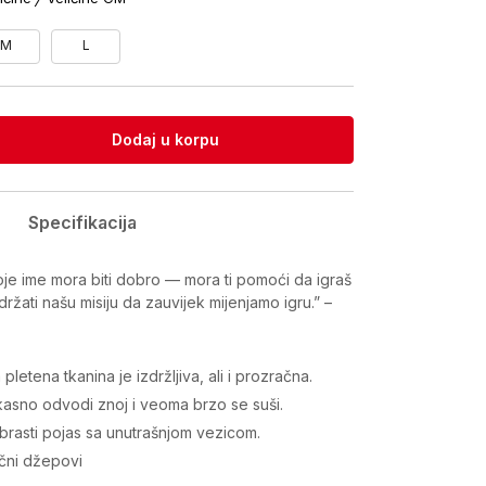
M
L
Dodaj u korpu
Specifikacija
oje ime mora biti dobro — mora ti pomoći da igraš
držati našu misiju da zauvijek mijenjamo igru.” –
pletena tkanina je izdržljiva, ali i prozračna.
ikasno odvodi znoj i veoma brzo se suši.
ebrasti pojas sa unutrašnjom vezicom.
čni džepovi