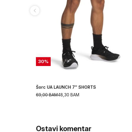
30
%
Šorc UA LAUNCH 7'' SHORTS
69,00
BAM
48,30
BAM
Ostavi komentar