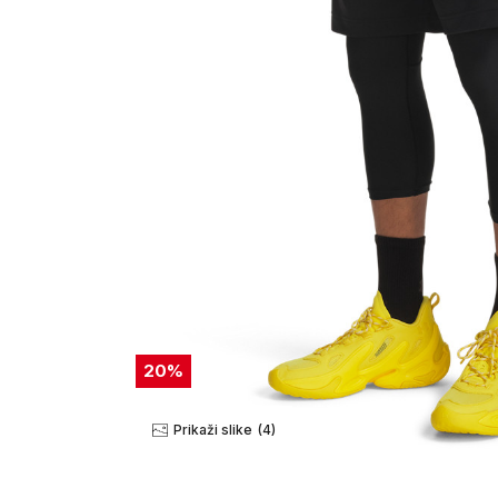
20
%
Prikaži slike
(4)