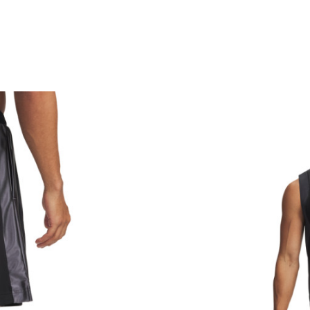
Karakteristika
Kategorija
Pol
Namjena
Uzrast