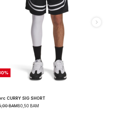
30
%
30
%
orc CURRY SIG SHORT
Šorc UA Un
15,00
BAM
80,50
BAM
149,00
BAM