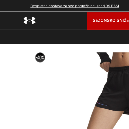
Besplatna dostava za sve porudžbine iznad 99 BAM
SEZONSKO SNIŽE