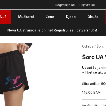
Registrujte se
Prijavite se
Plaćanje karticom ili pouzećem
Po
NJE
Muškarci
Žene
Djeca
Obuća
Nova UA stranica je online! Registruj se i ostvari 10%!
Odjeća
Šorc
Šorc UA V
Ubaci željeni 
*Tiket se aktiv
Šifra artikla:
60
145,00
BAM
Veličine EU
Vel