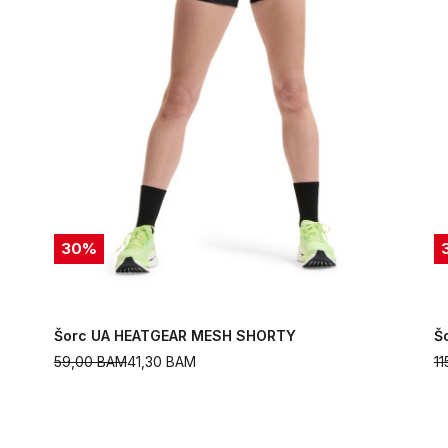
30
%
Šorc UA HEATGEAR MESH SHORTY
Š
59,00
BAM
41,30
BAM
1