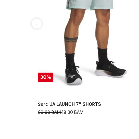
30
%
Šorc UA LAUNCH 7'' SHORTS
69,00
BAM
48,30
BAM