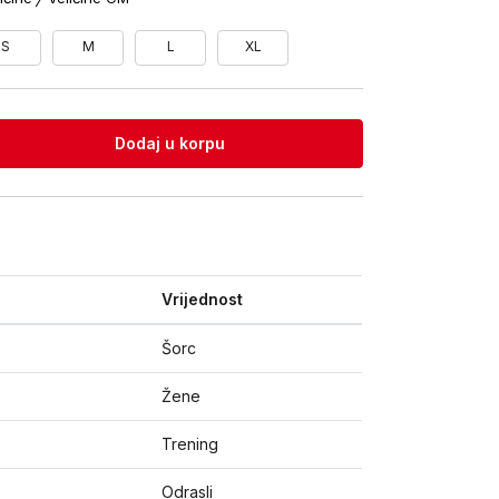
S
M
L
XL
Dodaj u korpu
Vrijednost
Šorc
Žene
Trening
Odrasli