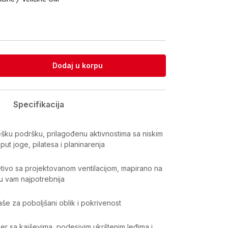
Dodaj u korpu
Specifikacija
ešku podršku, prilagođenu aktivnostima sa niskim
put joge, pilatesa i planinarenja
ivo sa projektovanom ventilacijom, mapirano na
u vam najpotrebnija
še za poboljšani oblik i pokrivenost
r sa kaiševima, podesivim ukrštenim leđima i