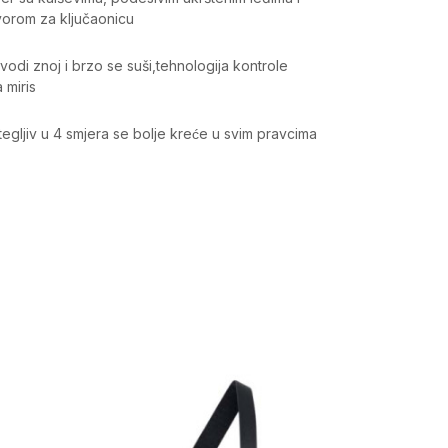
vorom za ključaonicu
vodi znoj i brzo se suši,tehnologija kontrole
a miris
stegljiv u 4 smjera se bolje kreće u svim pravcima
Vrijednost
Bra
Žene
Trening
Odrasli