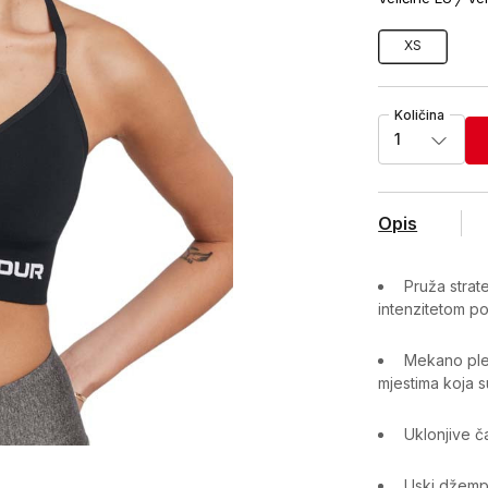
XS
Količina
1
Opis
Pruža strat
intenzitetom po
Mekano plet
mjestima koja s
Uklonjive ča
Uski džempe