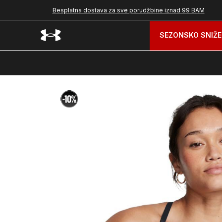
Besplatna dostava za sve porudžbine iznad 99 BAM
SEZONSKO SNIŽE