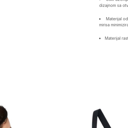
dizajnom sa ot
Materijal od
mirisa minimizir
Materijal ra
Karakteristika
Kategorija
Pol
Namjena
Uzrast