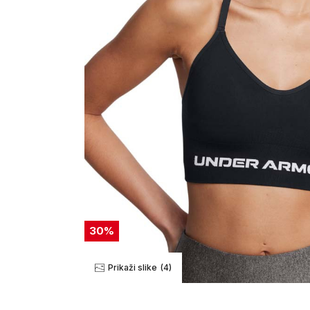
30
%
Prikaži slike
(4)