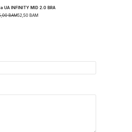
ra UA INFINITY MID 2.0 BRA
Bra UA Infin
5,00
BAM
52,50
BAM
75,00
BAM