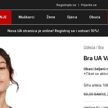
Registrujte se
Prijavite se
Plaćanje karticom ili pouzećem
Po
NJE
Muškarci
Žene
Djeca
Obuća
Nova UA stranica je online! Registruj se i ostvari 10%!
Odjeća
Bra
Bra UA V
Ubaci željeni 
*Tiket se aktiv
Šifra artikla:
13
69,00
BAM
48,
Veličine EU
Vel