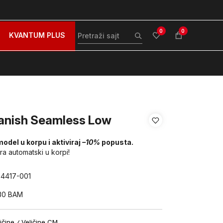
zovite nas na: 051/490-130
Besplatna dostava za sve po
0
0
KVANTUM PLUS
anish Seamless Low
model u korpu i aktiviraj
–10%
popusta.
ira automatski u korpi!
84417-001
30
BAM
ičine
Veličine CM