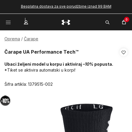
Besplatna dostava za sve porudžbine iznad 99 BAM
0
Oprema
Čarape
Čarape UA Performance Tech™
Ubaci željeni model u korpu i aktiviraj
–10%
popusta.
*Tiket se aktivira automatski u korpi!
Šifra artikla:
1379515-002