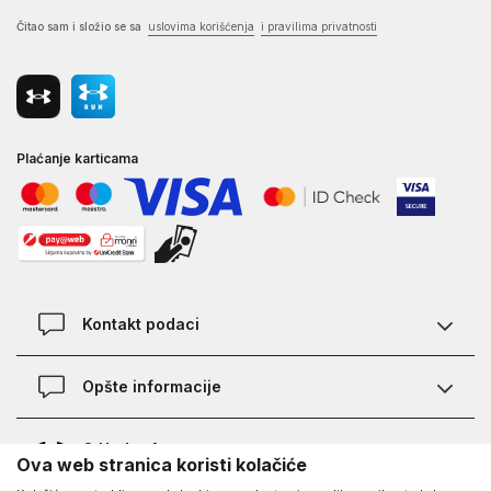
Čitao sam i složio se sa
uslovima korišćenja
i pravilima privatnosti
Plaćanje karticama
Kontakt podaci
Kontakt
Opšte informacije
Lokacije
Pravila KVANTUM PLUS programa
O Under Armour-u
Ova web stranica koristi kolačiće
Provjera statusa porudžbine