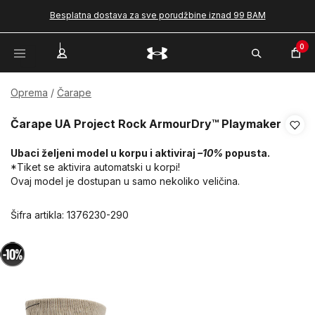
Besplatna dostava za sve porudžbine iznad 99 BAM
0
Oprema
Čarape
Čarape UA Project Rock ArmourDry™ Playmaker
Ubaci željeni model u korpu i aktiviraj
–10%
popusta.
*Tiket se aktivira automatski u korpi!
Ovaj model je dostupan u samo nekoliko veličina.
Šifra artikla:
1376230-290