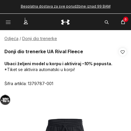
Besplatna dostava za sve porudžbine iznad 99 BAM
0
Odjeća
Donji dio trenerke
Donji dio trenerke UA Rival Fleece
Ubaci željeni model u korpu i aktiviraj
–10%
popusta.
*Tiket se aktivira automatski u korpi!
Šifra artikla:
1379787-001