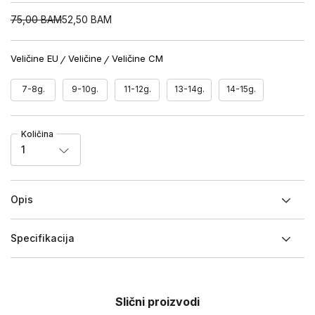
75,00
BAM
52,50
BAM
Veličine EU
Veličine
Veličine CM
7-8g.
9-10g.
11-12g.
13-14g.
14-15g.
Količina
1
Opis
Specifikacija
Slični proizvodi