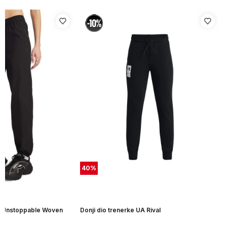
40
%
UA Unstoppable Woven
Donji dio trenerke UA Rival