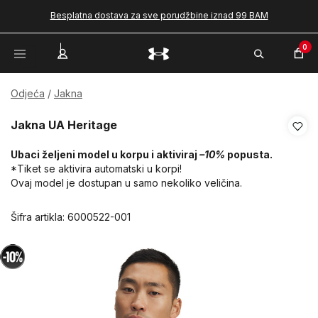
Besplatna dostava za sve porudžbine iznad 99 BAM
0
Odjeća
Jakna
Jakna UA Heritage
Ubaci željeni model u korpu i aktiviraj
–10%
popusta.
*Tiket se aktivira automatski u korpi!
Ovaj model je dostupan u samo nekoliko veličina.
Šifra artikla:
6000522-001