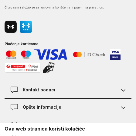
Čitao sam i složio se sa
uslovima korišćenja
i pravilima privatnosti
Plaćanje karticama
Kontakt podaci
Kontakt
Opšte informacije
Lokacije
Pravila KVANTUM PLUS programa
O Under Armour-u
Ova web stranica koristi kolačiće
Provjera statusa porudžbine