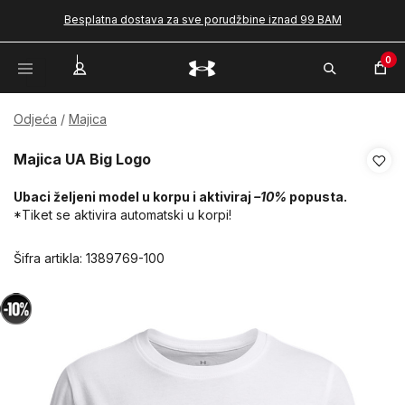
Besplatna dostava za sve porudžbine iznad 99 BAM
0
Odjeća
Majica
Majica UA Big Logo
Ubaci željeni model u korpu i aktiviraj
–10%
popusta.
*Tiket se aktivira automatski u korpi!
Šifra artikla:
1389769-100