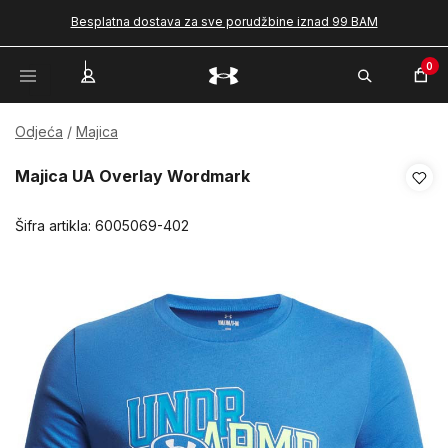
Besplatna dostava za sve porudžbine iznad 99 BAM
0
Odjeća
Majica
Majica UA Overlay Wordmark
Šifra artikla:
6005069-402