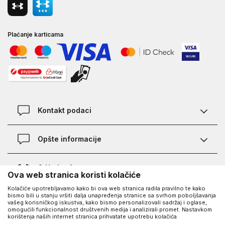
Plaćanje karticama
Kontakt podaci
Kontakt
Opšte informacije
Lokacije
Pravila KVANTUM PLUS programa
O Under Armour-u
Ova web stranica koristi kolačiće
Provjera statusa porudžbine
Kolačiće upotrebljavamo kako bi ova web stranica radila pravilno te kako
O nama - priča o UA
Najčešća pitanja
UA Social
bismo bili u stanju vršiti dalja unapređenja stranice sa svrhom poboljšavanja
vašeg korisničkog iskustva, kako bismo personalizovali sadržaj i oglase,
Saznajte više o UA
Kako kupiti
omogućili funkcionalnost društvenih medija i analizirali promet. Nastavkom
korištenja naših internet stranica prihvatate upotrebu kolačića.
Facebook
Karijera
Načini plaćanja