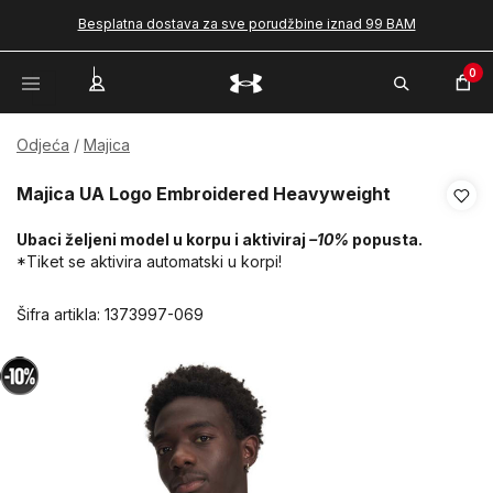
Besplatna dostava za sve porudžbine iznad 99 BAM
0
Odjeća
Majica
Majica UA Logo Embroidered Heavyweight
Ubaci željeni model u korpu i aktiviraj
–10%
popusta.
*Tiket se aktivira automatski u korpi!
Šifra artikla:
1373997-069