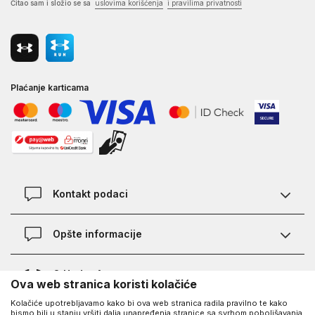
Čitao sam i složio se sa
uslovima korišćenja
i pravilima privatnosti
Plaćanje karticama
Kontakt podaci
Kontakt
Opšte informacije
Lokacije
Pravila KVANTUM PLUS programa
O Under Armour-u
Ova web stranica koristi kolačiće
Provjera statusa porudžbine
Kolačiće upotrebljavamo kako bi ova web stranica radila pravilno te kako
O nama - priča o UA
Najčešća pitanja
UA Social
bismo bili u stanju vršiti dalja unapređenja stranice sa svrhom poboljšavanja