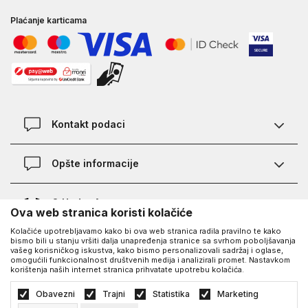
Plaćanje karticama
Kontakt podaci
Kontakt
Opšte informacije
Lokacije
Pravila KVANTUM PLUS programa
O Under Armour-u
Ova web stranica koristi kolačiće
Provjera statusa porudžbine
Kolačiće upotrebljavamo kako bi ova web stranica radila pravilno te kako
O nama - priča o UA
Najčešća pitanja
UA Social
bismo bili u stanju vršiti dalja unapređenja stranice sa svrhom poboljšavanja
vašeg korisničkog iskustva, kako bismo personalizovali sadržaj i oglase,
Saznajte više o UA
Kako kupiti
omogućili funkcionalnost društvenih medija i analizirali promet. Nastavkom
korištenja naših internet stranica prihvatate upotrebu kolačića.
Facebook
Karijera
Načini plaćanja
©2026
https://www.underarmour.ba/
, Izrada
NB SOFT
. Sva prava zadržana.
Obavezni
Trajni
Statistika
Marketing
Blog
Zamjena veličine i zamjena artikla
Politika privatnosti
Uslovi korišćenja