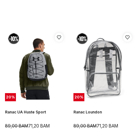
20
%
20
%
Ranac UA Huste Sport
Ranac Loundon
89,00
BAM
71,20
BAM
89,00
BAM
71,20
BAM