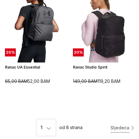
20
%
20
%
Ranac UA Essential
Ranac Studio Spirit
65,00
BAM
52,00
BAM
149,00
BAM
119,20
BAM
1
od
8
strana
Sljedeća