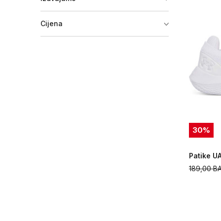
Cijena
30
%
Patike U
189,00
B