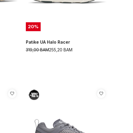
20
%
Patike UA Halo Racer
319,00
BAM
255,20
BAM