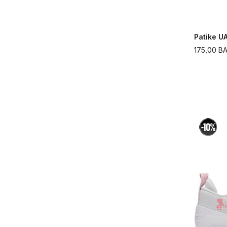
Patike U
175,00
B