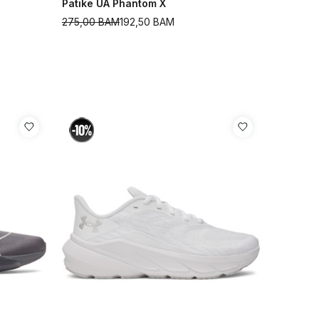
Patike UA Phantom X
275,00
BAM
192,50
BAM