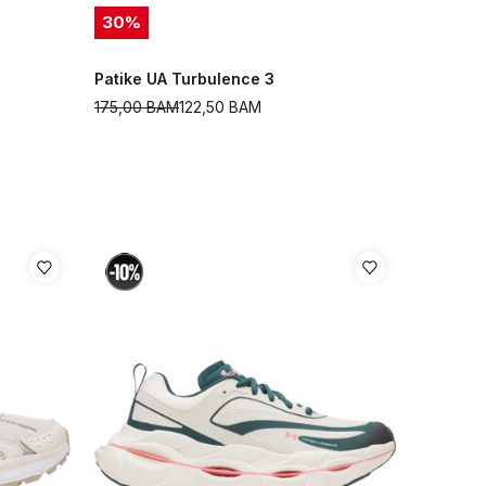
30
%
Patike UA Turbulence 3
175,00
BAM
122,50
BAM