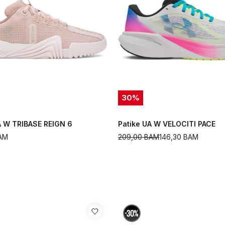
30
%
A W TRIBASE REIGN 6
Patike UA W VELOCITI PACE
AM
209,00
BAM
146,30
BAM