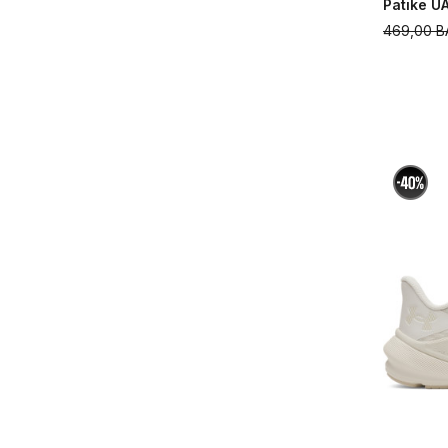
Patike UA
469,00
B