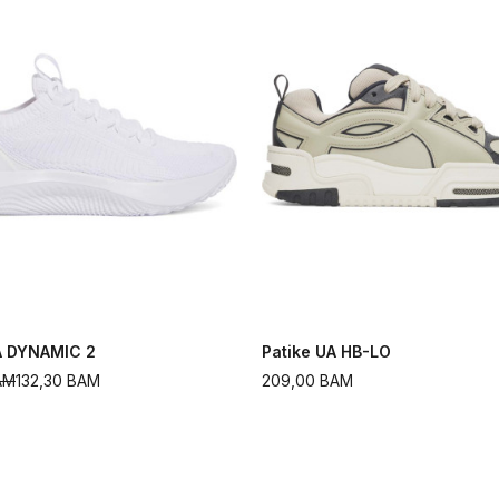
A DYNAMIC 2
Patike UA HB-LO
AM
132,30
BAM
209,00
BAM