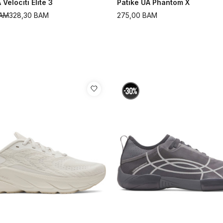
 Velociti Elite 3
Patike UA Phantom X
AM
328,30
BAM
275,00
BAM