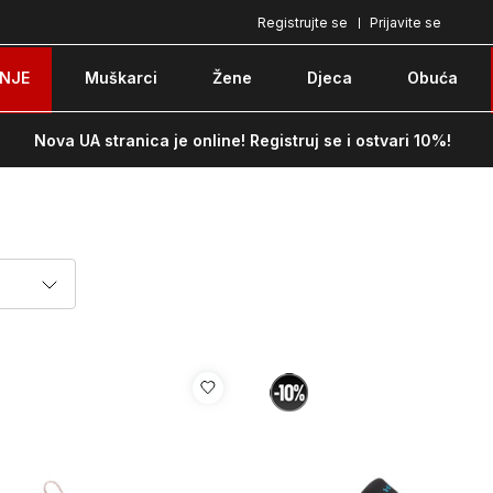
Registrujte se
Prijavite se
Pozovite nas na: 051/490-130
Besplatna do
NJE
Muškarci
Žene
Djeca
Obuća
Nova UA stranica je online! Registruj se i ostvari 10%!
e