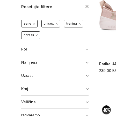
Resetujte filtere
zene
unisex
trening
odrasli
Pol
Namjena
Patike U
239,00
B
Uzrast
Kroj
Veličina
Izdvajamo