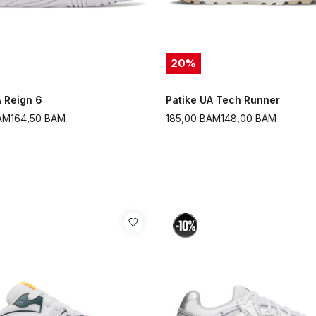
20
%
A Reign 6
Patike UA Tech Runner
AM
164,50
BAM
185,00
BAM
148,00
BAM