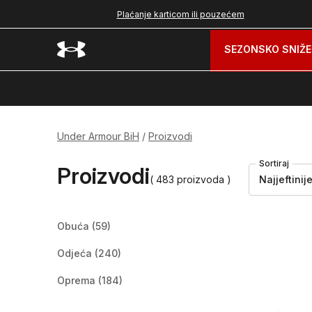
nad 99 BAM
Plaćanje karticom ili pouzećem
SEZONSKO SNIŽE
Under Armour BiH
Proizvodi
Sortiraj
Proizvodi
( 483 proizvoda )
Najjeftinij
Obuća
(59)
Odjeća
(240)
Oprema
(184)