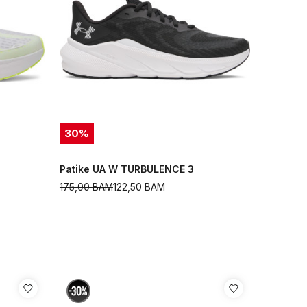
30
%
Patike UA W TURBULENCE 3
175,00
BAM
122,50
BAM