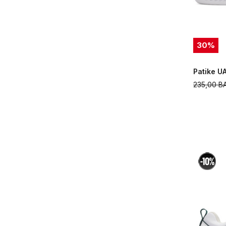
30
%
Patike U
235,00
B