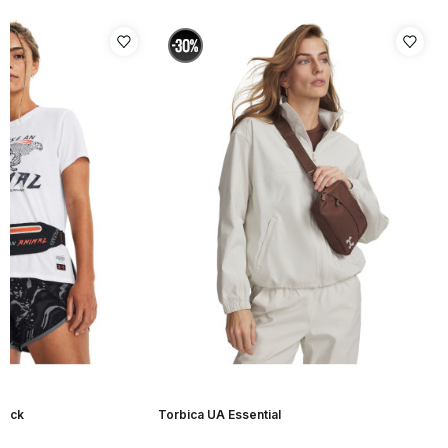
Pack
Torbica UA Essential