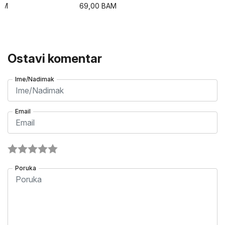
AM
69,00
BAM
Ostavi komentar
Ime/Nadimak
Email
Poruka