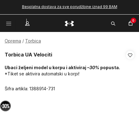
Besplatna dostava za sve porudžbine iznad 99 BAM
0
Oprema
Torbica
Torbica UA Velociti
Ubaci željeni model u korpu i aktiviraj
–30%
popusta.
*Tiket se aktivira automatski u korpi!
Šifra artikla:
1388914-731