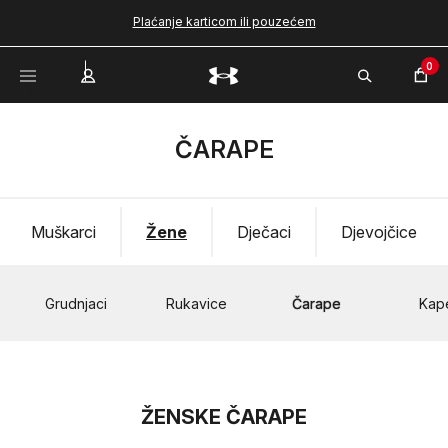
Plaćanje karticom ili pouzećem
0
ČARAPE
Muškarci
Žene
Dječaci
Djevojčice
Grudnjaci
Rukavice
Čarape
Kap
ŽENSKE ČARAPE