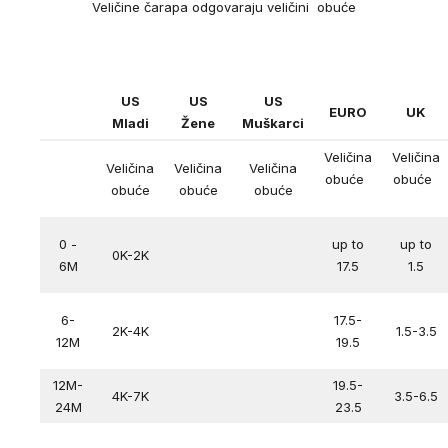
Veličine čarapa odgovaraju veličini obuće
US
US
US
EURO
UK
Mladi
Žene
Muškarci
Veličina
Veličina
Veličina
Veličina
Veličina
obuće
obuće
obuće
obuće
obuće
0 -
up to
up to
0K-2K
6M
17.5
1.5
6-
17.5-
2K-4K
1.5-3.5
12M
19.5
12M-
19.5-
4K-7K
3.5-6.5
24M
23.5