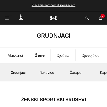
Plaćanje karticom ili pouzećem
0
GRUDNJACI
Muškarci
Žene
Dječaci
Djevojčice
Grudnjaci
Rukavice
Čarape
Kap
ŽENSKI SPORTSKI BRUSEVI