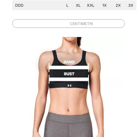
DDD
L
XL
XXL
1X
2X
3X
Difference
Size
INČI
CENTIMETRI
1 inches
A
2 inches
B
3 inches
C
4 inches
D
5 inches
DD
6 inches
DDD
Cup
Band(cm)
65
70
75
80
85
90
95
100