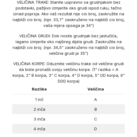
VELIČINA TRAKE: Stanite uspravno sa grudnjakom bez
podstavki, pažljivo izmjerite oko grudi ispod ruku, tačno
iznad poprsja. Ako vaš rezultat nije cio broj, zaokružite na
najbliži cio broj. (npr. 33,7” zaokruženo na najbliži cio broj,
vaša mjera opsega je 34”)
VELIČINA GRUDI: Dok nosite grudnjak bez jastučića,
lagano izmjerite oko najšireg dijela grudi. Zaokružite na
najbliži cio broj. (npr. 34,5” zaokruženo na najbliži cio broj,
veličina grudi je 35”)
VELIČINA KORPE: Oduzmite veličinu trake od veličine grudi
da biste pronašli svoju veličinu korpe. (1" razlika = A
korpa, 2" B korpa, 3" C korpa, 4" D korpa, 5" DD korpa, 6"
DDD korpa)
Razlike
Veličina
1 inč
A
2 inča
B
3 inča
C
4 inča
D