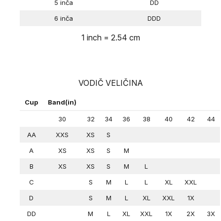
5 inča
DD
6 inča
DDD
1 inch = 2.54 cm
VODIČ VELIČINA
Cup
Band(in)
30
32
34
36
38
40
42
44
AA
XXS
XS
S
A
XS
XS
S
M
B
XS
XS
S
M
L
C
S
M
L
L
XL
XXL
D
S
M
L
XL
XXL
1X
DD
M
L
XL
XXL
1X
2X
3X