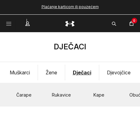
Plaćanje karticom ili pouzećem
0
DJEČACI
Muškarci
Žene
Dječaci
Djevojčice
Čarape
Rukavice
Kape
Obu