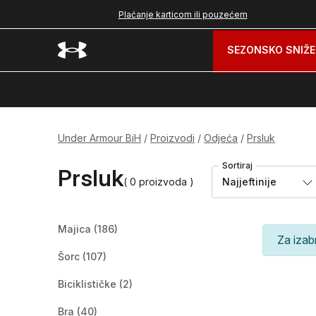
nad 99 BAM
Plaćanje karticom ili pouzećem
SEZONSKO SNIŽE
Under Armour BiH
Proizvodi
Odjeća
Prsluk
Sortiraj
Prsluk
( 0 proizvoda )
Najjeftinije
Majica
(186)
Za izab
Šorc
(107)
Biciklističke
(2)
Bra
(40)