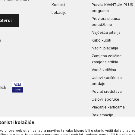
Kontakt
Pravila KVANTUM PLUS
programa
Lokacije
Provjera statusa
otvrdi
porudžbine
Najčešća pitanja
Kako kupiti
i
Načini plaćanja
Zamjena veličine i
zamjena artikla
Vodič veličina
Uslovi korišćenja i
prodaje
Povrat sredstava
Uslovi isporuke
Plaćanje karticama
Reklamacije
oristi kolačiće
Izjava o privatnosti i
sigurnosti podataka
 bi ova web stranica radila pravilno te kako bismo bili u stanju vršiti dalja unapr
čkog iskustva, kako bismo personalizovali sadržaj i oglase, omogućili funkcionaln