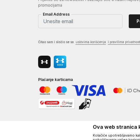
Aktivni veš - donji dio
(3)
promocijama
Email Address
P
Čitao sam i složio se sa
uslovima korišćenja
i pravilima privatnost
Plaćanje karticama
Ova web stranica k
Kolačiće upotrebljavamo kako
poboljšavanja vašeg korisni