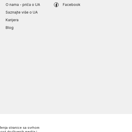
O nama - priča o UA
Facebook
Saznajte više o UA
Karijera
Blog
eđenja stranice sa svrhom
ost društvenih medija i