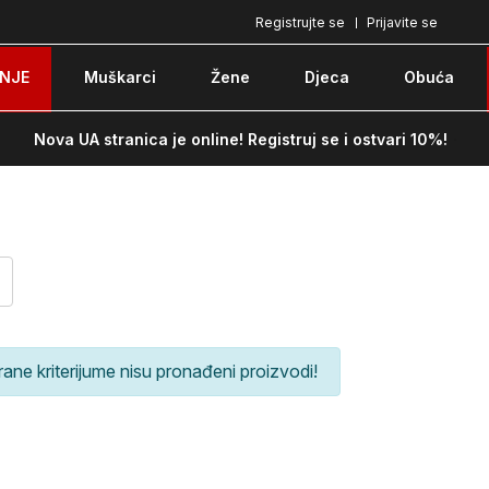
Registrujte se
Prijavite se
Pozovite nas na: 051/490-130
Besplatna do
NJE
Muškarci
Žene
Djeca
Obuća
Nova UA stranica je online! Registruj se i ostvari 10%!
rane kriterijume nisu pronađeni proizvodi!