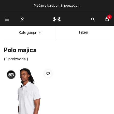
Plaćanje karticom ili pouzećem
0
Filteri
Kategorija
Polo majica
( 1 proizvoda )